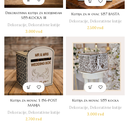
Dekorativna kutija za rodjendan
Kutija za n ovac S157 BASTA
S155-KOCKA 18
Dekoracije
,
Dekorativne kutije
Dekoracije
,
Dekorativne kutije
2.500
rsd
3.000
rsd
Kutija za novac S 156-POST
Kutija za novac S155 kocka
MANJA
Dekoracije
,
Dekorativne kutije
Dekoracije
,
Dekorativne kutije
3.000
rsd
2.700
rsd