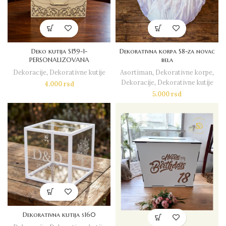
Deko kutija S159-1-
Dekorativna korpa S8-za novac
PERSONALIZOVANA
bela
Dekoracije
,
Dekorativne kutije
Asortiman
,
Dekorativne korpe
,
Dekoracije
,
Dekorativne kutije
4.000
rsd
5.000
rsd
Dekorativna kutija s160