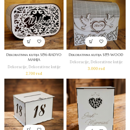
Dekorativna kutija S156-RADYO
Dekorativna kutija S155-WOOD
MANJA
Dekoracije
,
Dekorativne kutije
Dekoracije
,
Dekorativne kutije
3.000
rsd
2.700
rsd