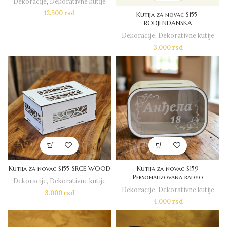
Dekoracije
,
Dekorativne kutije
12.500
rsd
Kutija za novac S155-
RODJENDANSKA
Dekoracije
,
Dekorativne kutije
3.000
rsd
Kutija za novac S155-SRCE WOOD
Kutija za novac S159
Personalizovana radyo
Dekoracije
,
Dekorativne kutije
Dekoracije
,
Dekorativne kutije
3.000
rsd
4.000
rsd