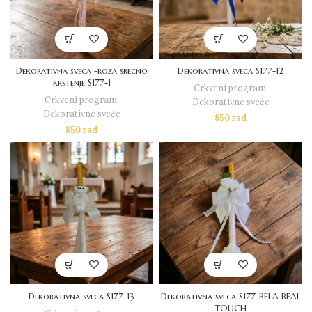
Dekorativna sveca -roza srecno
Dekorativna sveca S177-12
krstenje S177-1
Crkveni program
,
Crkveni program
,
Dekorativne sveće
Dekorativne sveće
850
rsd
850
rsd
Dekorativna sveca S177-13
Dekorativna sveca S177-BELA REAL
TOUCH