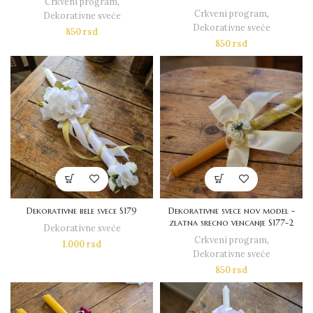
Crkveni program
,
Crkveni program
,
Dekorativne sveće
Dekorativne sveće
850
rsd
850
rsd
Dekorativne bele svece S179
Dekorativne svece nov model -
zlatna srecno vencanje S177-2
Dekorativne sveće
Crkveni program
,
1.000
rsd
Dekorativne sveće
850
rsd