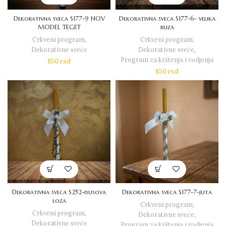
Dekorativna sveca S177-9 NOV
Dekorativna sveca S177-6- velika
MODEL TEGET
ruza
Crkveni program
,
Crkveni program
,
Dekorativne sveće
Dekorativne sveće
,
Program za krštenja i rodjenja
850
rsd
850
rsd
Dekorativna sveca S252-isusova
Dekorativna sveca S177-7-juta
loza
Crkveni program
,
Crkveni program
,
Dekorativne sveće
,
Dekorativne sveće
Program za krštenja i rodjenja