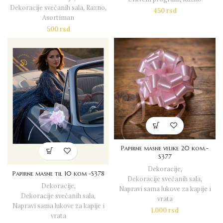
Dekoracije svečanih sala
,
Razno
,
450
rsd
Asortiman
500
rsd
Papirne masne velike 20 kom.-
S377
Dekoracije
,
Papirne masne til 10 kom -S378
Dekoracije svečanih sala
,
Dekoracije
,
Napravi sama lukove za kapije i
Dekoracije svečanih sala
,
vrata
Napravi sama lukove za kapije i
1.000
rsd
vrata