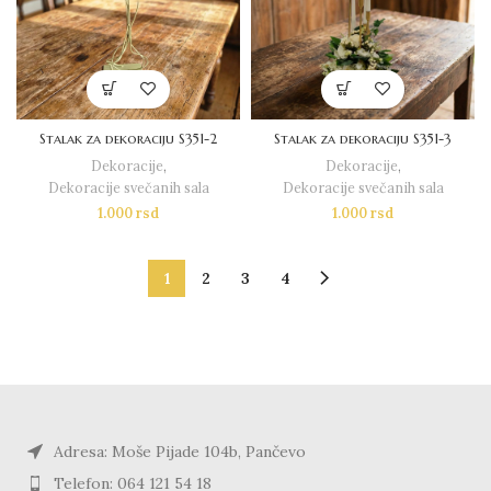
Stalak za dekoraciju S351-2
Stalak za dekoraciju S351-3
Dekoracije
,
Dekoracije
,
Dekoracije svečanih sala
Dekoracije svečanih sala
1.000
rsd
1.000
rsd
1
2
3
4
Adresa: Moše Pijade 104b, Pančevo
Telefon: 064 121 54 18