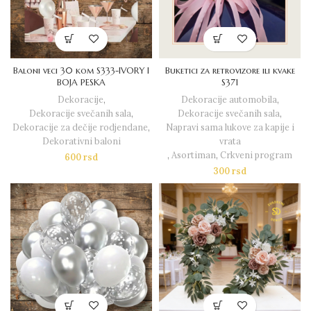
Baloni veci 30 kom S333-IVORY I
Buketici za retrovizore ili kvake
BOJA PESKA
S371
Dekoracije
,
Dekoracije automobila
,
Dekoracije svečanih sala
,
Dekoracije svečanih sala
,
Dekoracije za dečije rodjendane
,
Napravi sama lukove za kapije i
Dekorativni baloni
vrata
,
Asortiman
,
Crkveni program
600
rsd
300
rsd