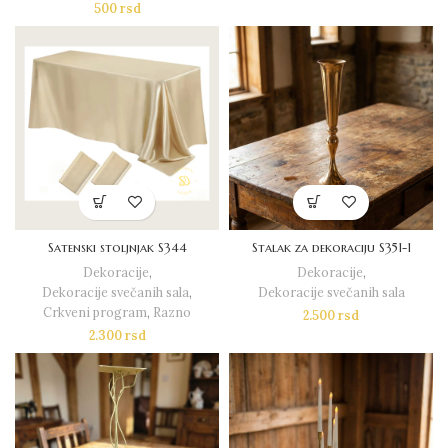
500
rsd
Satenski stoljnjak S344
Stalak za dekoraciju S351-1
Dekoracije
,
Dekoracije
,
Dekoracije svečanih sala
,
Dekoracije svečanih sala
Crkveni program
,
Razno
2.500
rsd
2.300
rsd