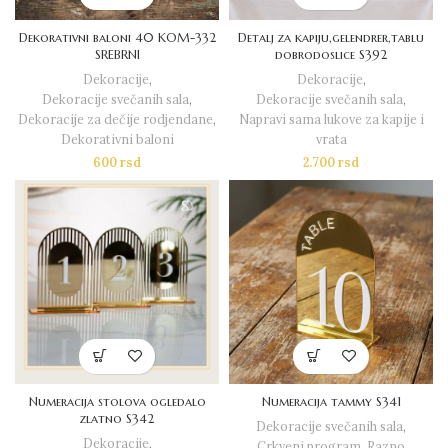
Dekorativni baloni 40 KOM-332
Detalj za kapiju,gelendrer,tablu
SREBRNI
dobrodoslice S392
Dekoracije
,
Dekoracije
,
Dekoracije svečanih sala
,
Dekoracije svečanih sala
,
Dekoracije za dečije rodjendane
,
Napravi sama lukove za kapije i
Dekorativni baloni
vrata
600
rsd
2.700
rsd
Numeracija stolova ogledalo
Numeracija tammy S341
zlatno S342
Dekoracije svečanih sala
,
Dekoracije
,
Crkveni program
,
Razno