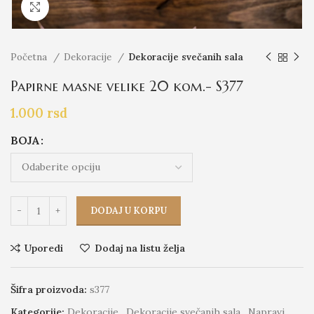
Click to enlarge
Početna
Dekoracije
Dekoracije svečanih sala
Papirne masne velike 20 kom.- S377
1.000
rsd
BOJA
DODAJ U KORPU
Uporedi
Dodaj na listu želja
Šifra proizvoda:
s377
Kategorije:
Dekoracije
,
Dekoracije svečanih sala
,
Napravi