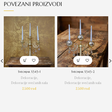
POVEZANI PROIZVODI
Svecnjak S343-1
Svecnjak S343-2
Dekoracije
,
Dekoracije
,
Dekoracije svečanih sala
Dekoracije svečanih sala
2.500
rsd
2.500
rsd