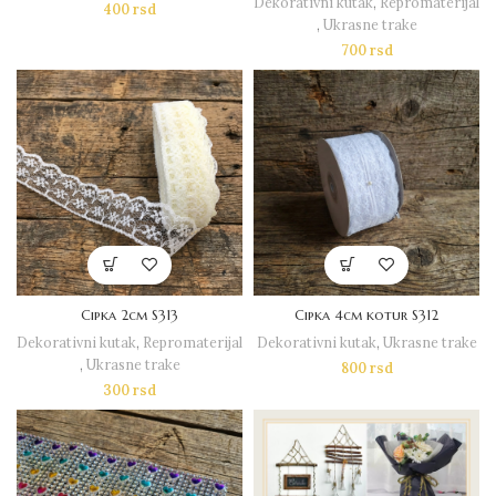
Dekorativni kutak
,
Repromaterijal
400
rsd
,
Ukrasne trake
700
rsd
Cipka 2cm S313
Cipka 4cm kotur S312
Dekorativni kutak
,
Repromaterijal
Dekorativni kutak
,
Ukrasne trake
,
Ukrasne trake
800
rsd
300
rsd