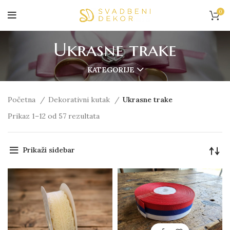
0
Ukrasne trake
KATEGORIJE
Početna
Dekorativni kutak
Ukrasne trake
Prikaz 1–12 od 57 rezultata
Prikaži sidebar