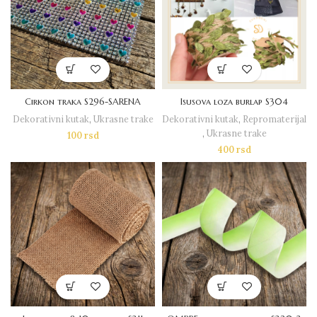
Cirkon traka S296-SARENA
Isusova loza burlap S304
Dekorativni kutak
,
Ukrasne trake
Dekorativni kutak
,
Repromaterijal
,
Ukrasne trake
100
rsd
400
rsd