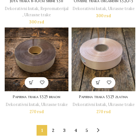
Juta traka 8-10cm sirine S311
OMBRE traka organdin S320-3
Dekorativni kutak
,
Repromaterijal
Dekorativni kutak
,
Ukrasne trake
,
Ukrasne trake
300
rsd
300
rsd
Papirna traka S325 braon
Papirna traka S325 zlatna
Dekorativni kutak
,
Ukrasne trake
Dekorativni kutak
,
Ukrasne trake
270
rsd
270
rsd
1
2
3
4
5