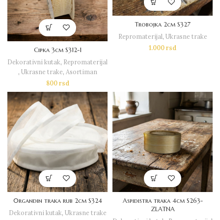
Trobojka 2cm S327
Repromaterijal
,
Ukrasne trake
1.000
rsd
Cipka 3cm S312-1
Dekorativni kutak
,
Repromaterijal
,
Ukrasne trake
,
Asortiman
800
rsd
0rgandin traka rub 2cm S324
Aspidistra traka 4cm S263-
ZLATNA
Dekorativni kutak
,
Ukrasne trake