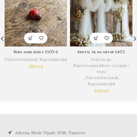
Buba mare kesica S305-6
Kristal til na metar S402
Dekorativni kutak
,
Repromaterijal
Dekoracije
,
Napravi sama lukove za kapije i
100
rsd
vrata
,
Dekorativni kutak
,
Repromaterijal
350
rsd
Adresa: Moše Pijade 104b, Pančevo