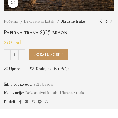
Click to enlarge
Početna
Dekorativni kutak
Ukrasne trake
Papirna traka S325 braon
270
rsd
DODAJ U KORPU
Uporedi
Dodaj na listu želja
Šifra proizvoda:
s325 braon
Kategorije:
Dekorativni kutak
,
Ukrasne trake
Podeli: