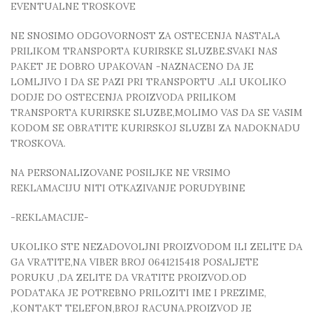
EVENTUALNE TROSKOVE
NE SNOSIMO ODGOVORNOST ZA OSTECENJA NASTALA
PRILIKOM TRANSPORTA KURIRSKE SLUZBE.SVAKI NAS
PAKET JE DOBRO UPAKOVAN -NAZNACENO DA JE
LOMLJIVO I DA SE PAZI PRI TRANSPORTU .ALI UKOLIKO
DODJE DO OSTECENJA PROIZVODA PRILIKOM
TRANSPORTA KURIRSKE SLUZBE,MOLIMO VAS DA SE VASIM
KODOM SE OBRATITE KURIRSKOJ SLUZBI ZA NADOKNADU
TROSKOVA.
NA PERSONALIZOVANE POSILJKE NE VRSIMO
REKLAMACIJU NITI OTKAZIVANJE PORUDYBINE
-REKLAMACIJE-
UKOLIKO STE NEZADOVOLJNI PROIZVODOM ILI ZELITE DA
GA VRATITE,NA VIBER BROJ 0641215418 POSALJETE
PORUKU ,DA ZELITE DA VRATITE PROIZVOD.OD
PODATAKA JE POTREBNO PRILOZITI IME I PREZIME,
,KONTAKT TELEFON,BROJ RACUNA.PROIZVOD JE