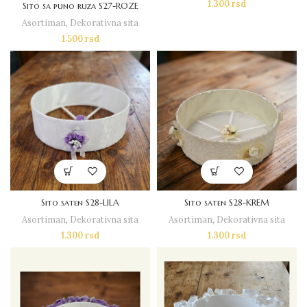
1.300
rsd
Sito sa puno ruza S27-ROZE
Asortiman
,
Dekorativna sita
1.500
rsd
Sito saten S28-LILA
Sito saten S28-KREM
Asortiman
,
Dekorativna sita
Asortiman
,
Dekorativna sita
1.300
rsd
1.300
rsd