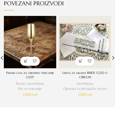
POVEZANI PROIZVODI
Pehar-casa za crkveno vencanje
Lenta za mladu BRIDE S220-1-
S205
CIRKON
Razno
,
Asortiman
,
Asortiman
,
Set za vencanje
Oprema za devojačke večeri
2.800
rsd
1.200
rsd