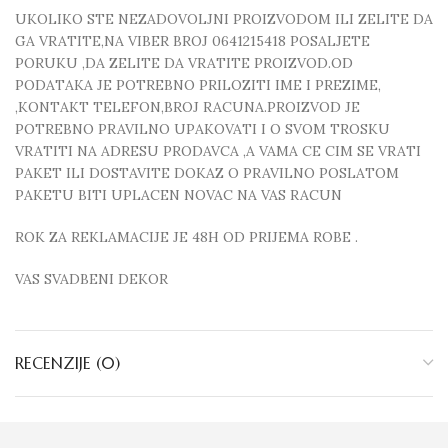
UKOLIKO STE NEZADOVOLJNI PROIZVODOM ILI ZELITE DA
GA VRATITE,NA VIBER BROJ 0641215418 POSALJETE
PORUKU ,DA ZELITE DA VRATITE PROIZVOD.OD
PODATAKA JE POTREBNO PRILOZITI IME I PREZIME,
,KONTAKT TELEFON,BROJ RACUNA.PROIZVOD JE
POTREBNO PRAVILNO UPAKOVATI I O SVOM TROSKU
VRATITI NA ADRESU PRODAVCA ,A VAMA CE CIM SE VRATI
PAKET ILI DOSTAVITE DOKAZ O PRAVILNO POSLATOM
PAKETU BITI UPLACEN NOVAC NA VAS RACUN
ROK ZA REKLAMACIJE JE 48H OD PRIJEMA ROBE .
VAS SVADBENI DEKOR
RECENZIJE (0)