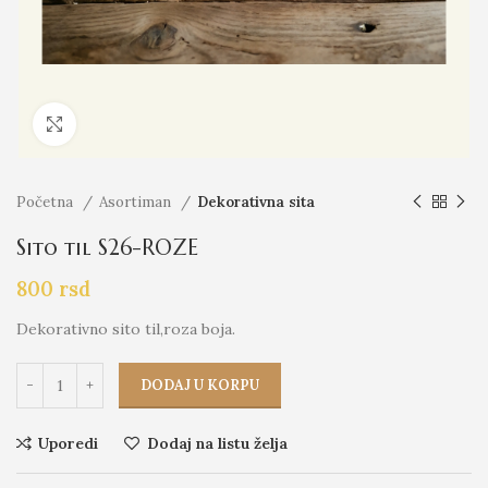
Click to enlarge
Početna
Asortiman
Dekorativna sita
Sito til S26-ROZE
800
rsd
Dekorativno sito til,roza boja.
DODAJ U KORPU
Uporedi
Dodaj na listu želja