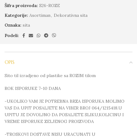
Šifra proizvoda:
S26-ROZE
Kategorije:
Asortiman
,
Dekorativna sita
Oznaka:
sita
Podeli:
OPIS
Sito til izradjeno od plastike sa ROZIM tilom
ROK ISPORUKE 7-10 DANA
-UKOLIKO VAM JE POTREBNA BRZA ISPORUKA MOLIMO
VAS DA UPIT POSALJETE NA VIBER BROJ 064/1215418.U
UPITU JE DOVOLJNO DA POSALJETE SLIKU,KOLICINU I
VREME ISPORUKE ZELJENOG PROIZVODA
-TROSKOVI DOSTAVE NISU URACUNATI U