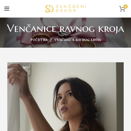
0
Venčanice ravnog kroja
POČETNA
VENČANICE RAVNOG KROJA