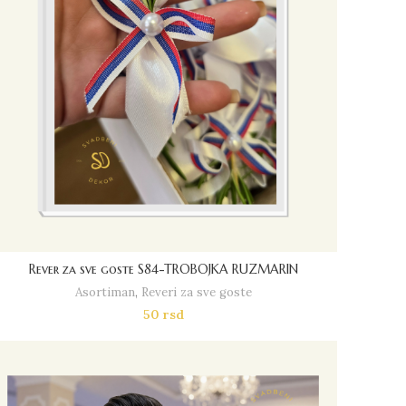
Rever za sve goste S84-TROBOJKA RUZMARIN
Asortiman
,
Reveri za sve goste
50
rsd