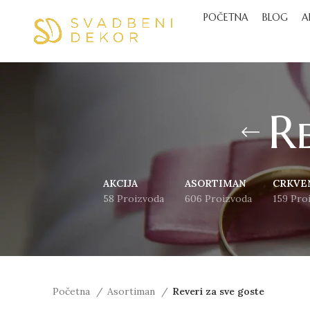
POČETNA
BLOG
A
Re
AKCIJA
ASORTIMAN
CRKVE
58 Proizvoda
606 Proizvoda
159 Pro
Početna
Asortiman
Reveri za sve goste