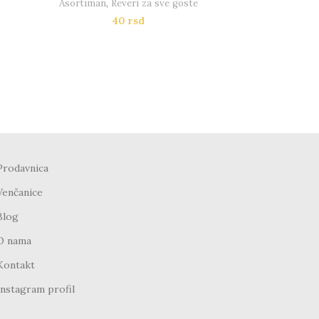
Asortiman
,
Reveri za sve goste
40
rsd
Prodavnica
Venčanice
Blog
O nama
Kontakt
Instagram profil