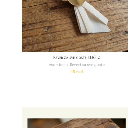
Rever za sve goste S126-2
Asortiman
,
Reveri za sve goste
45
rsd