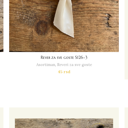
Rever za sve goste S126-3
Asortiman
,
Reveri za sve goste
45
rsd