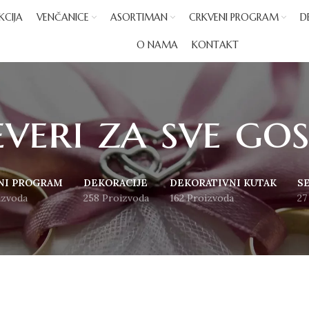
KCIJA
VENČANICE
ASORTIMAN
CRKVENI PROGRAM
D
O NAMA
KONTAKT
veri za sve go
NI PROGRAM
DEKORACIJE
DEKORATIVNI KUTAK
S
izvoda
258 Proizvoda
162 Proizvoda
27