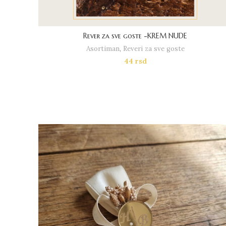
Rever za sve goste -KREM NUDE
Asortiman
,
Reveri za sve goste
44
rsd