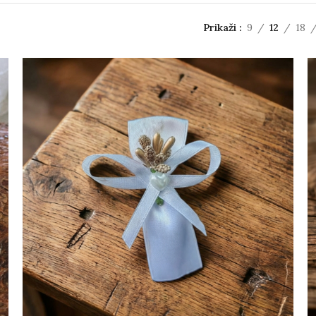
Prikaži
9
12
18