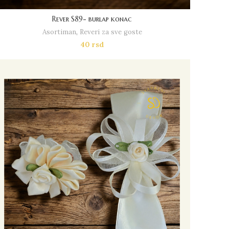
Rever S89- burlap konac
Asortiman
,
Reveri za sve goste
40
rsd