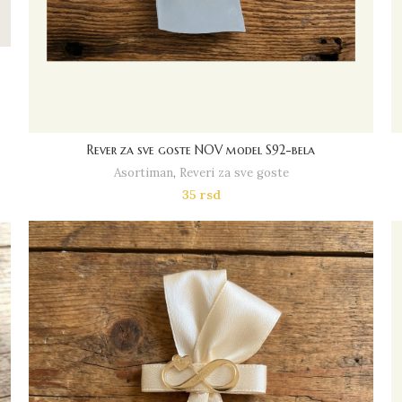
Rever za sve goste NOV model S92-bela
Asortiman
,
Reveri za sve goste
35
rsd