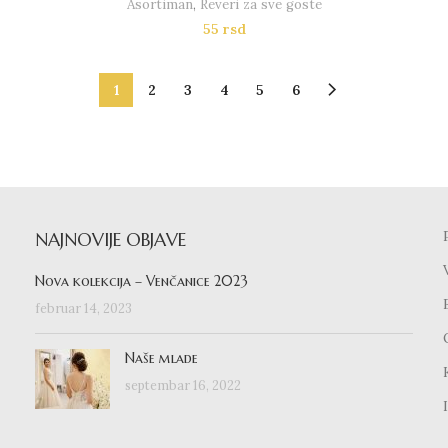
Asortiman
,
Reveri za sve goste
55
rsd
1
2
3
4
5
6
NAJNOVIJE OBJAVE
Nova kolekcija – Venčanice 2023
februar 14, 2023
Naše mlade
septembar 16, 2022