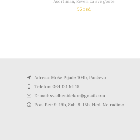
Asortiman
,
Reveri za sve goste
55
rsd
Adresa: Moše Pijade 104b, Pančevo
Telefon: 064 121 54 18
E-mail: svadbenidekor@gmail.com
Pon-Pet: 9-19h, Sub. 9-15h, Ned. Ne radimo