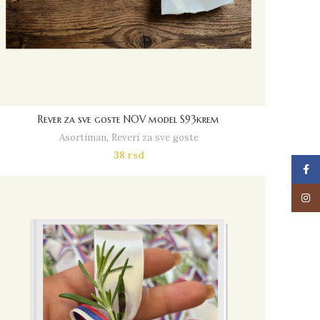
Rever za sve goste NOV model S93krem
Asortiman
,
Reveri za sve goste
38
rsd
Face
Insta