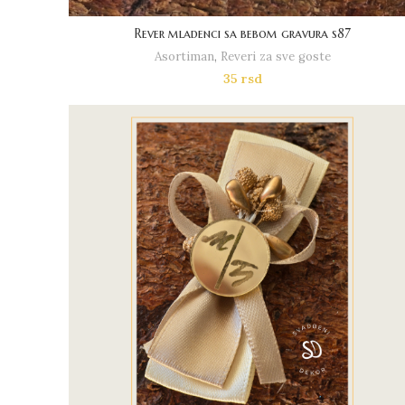
Rever mladenci sa bebom gravura s87
Asortiman
,
Reveri za sve goste
35
rsd