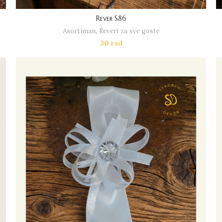
Rever S86
Asortiman
,
Reveri za sve goste
30
rsd