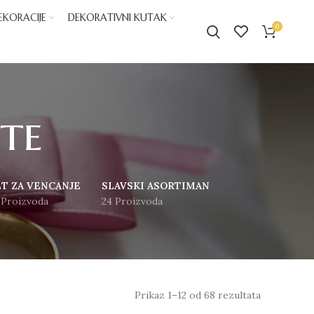
EKORACIJE
DEKORATIVNI KUTAK
0
ste
ET ZA VENCANJE
SLAVSKI ASORTIMAN
 Proizvoda
24 Proizvoda
Prikaz 1–12 od 68 rezultata