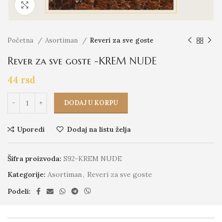
Click to enlarge
Početna
Asortiman
Reveri za sve goste
Rever za sve goste -KREM NUDE
44
rsd
DODAJ U KORPU
Uporedi
Dodaj na listu želja
Šifra proizvoda:
S92-KREM NUDE
Kategorije:
Asortiman
,
Reveri za sve goste
Podeli: