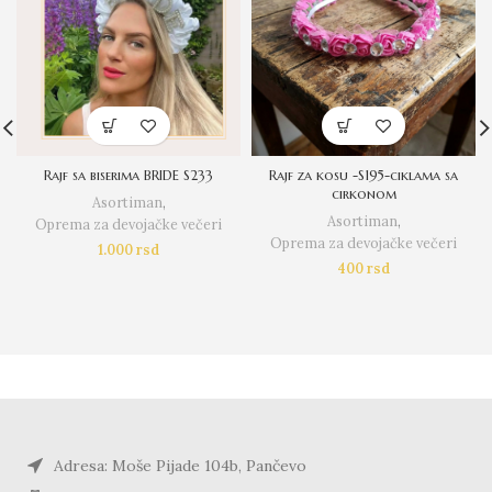
Rajf sa biserima BRIDE S233
Rajf za kosu -S195-ciklama sa
cirkonom
Asortiman
,
Asortiman
,
Oprema za devojačke večeri
Oprema za devojačke večeri
1.000
rsd
400
rsd
Adresa: Moše Pijade 104b, Pančevo