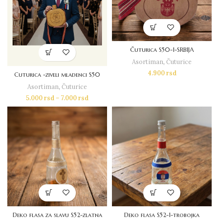
Čuturica S50-1-SRBIJA
Asortiman
,
Čuturice
4.900
rsd
Cuturica -ziveli mladenci S50
Asortiman
,
Čuturice
5.000
rsd
–
7.000
rsd
Deko flasa za slavu S52-zlatna
Deko flasa S52-1-trobojka