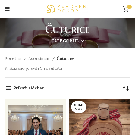
0
Čuturice
KATEGORIJE
Početna
Asortiman
Čuturice
Prikazano je svih 9 rezultata
Prikaži sidebar
SOLD
OUT