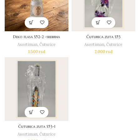
Deko flasa S52-2 -srebrna
Čuturica zuta S53
Asortiman
,
Čuturice
Asortiman
,
Čuturice
1.500
rsd
2.000
rsd
Čuturica zuta S53-1
Asortiman
,
Čuturice