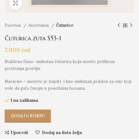
Click to enlarge
Početna
Asortiman
Čuturice
Čuturica zuta S53-1
2.000
rsd
Staklena flasa- unikatna čuturica koju nosite prilikom
pozivanja gostiju.
Naravno – možete je kupiti i kao unikatan poklon za one koji
vole da pića čuvaju u posebnim bocama.
1 na zalihama
DODAJ U KORPU
Uporedi
Dodaj na listu želja