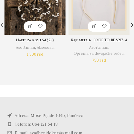
Nakit za kosu S432-3
Rajf metalni BRIDE TO BE S217-4
Asortiman
,
Aksesoari
Asortiman
,
Oprema za devojačke večeri
1.500
rsd
750
rsd
Adresa: Moše Pijade 104b, Pančevo
Telefon: 064 121 54 18
E-mail: svadbenidekor@gmail.com