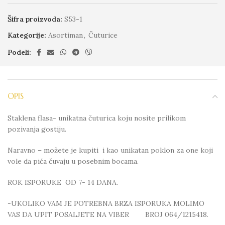
Šifra proizvoda:
S53-1
Kategorije:
Asortiman
,
Čuturice
Podeli:
OPIS
Staklena flasa- unikatna čuturica koju nosite prilikom
pozivanja gostiju.
Naravno – možete je kupiti i kao unikatan poklon za one koji
vole da pića čuvaju u posebnim bocama.
ROK ISPORUKE OD 7- 14 DANA.
-UKOLIKO VAM JE POTREBNA BRZA ISPORUKA MOLIMO
VAS DA UPIT POSALJETE NA VIBER BROJ 064/1215418.