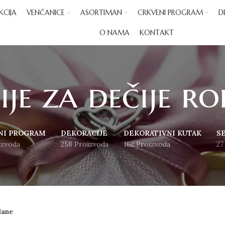
KCIJA
VENČANICE
ASORTIMAN
CRKVENI PROGRAM
D
O NAMA
KONTAKT
je za dečije r
NI PROGRAM
DEKORACIJE
DEKORATIVNI KUTAK
S
izvoda
258 Proizvoda
162 Proizvoda
27
dane