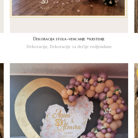
Dekoracija stola-vencanje +krstenje
Dekoracije
,
Dekoracije za dečije rodjendane