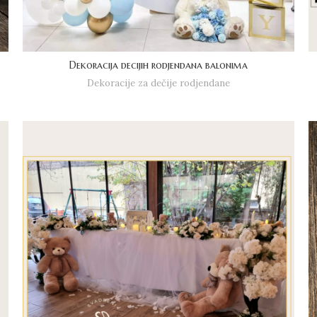
Dekoracija decijih rodjendana balonima
Dekoracije za dečije rodjendane