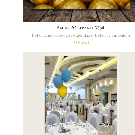
Baloni 20 komada S334
Dekoracije za dečije rodjendane
,
Dekorativni baloni
250
rsd