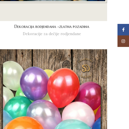
Dekoracija rodjendana -zlatna pozadina
Face
Dekoracije za dečije rodjendane
Insta