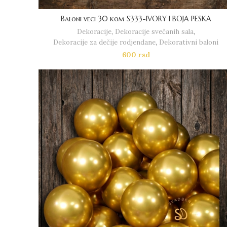
Baloni veci 30 kom S333-IVORY I BOJA PESKA
Dekoracije
,
Dekoracije svečanih sala
,
Dekoracije za dečije rodjendane
,
Dekorativni baloni
600
rsd