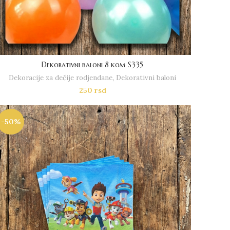
Dekorativni baloni 8 kom S335
Dekoracije za dečije rodjendane
,
Dekorativni baloni
250
rsd
-50%