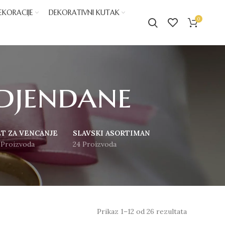
EKORACIJE
DEKORATIVNI KUTAK
0
odjendane
ET ZA VENCANJE
SLAVSKI ASORTIMAN
 Proizvoda
24 Proizvoda
Prikaz 1–12 od 26 rezultata