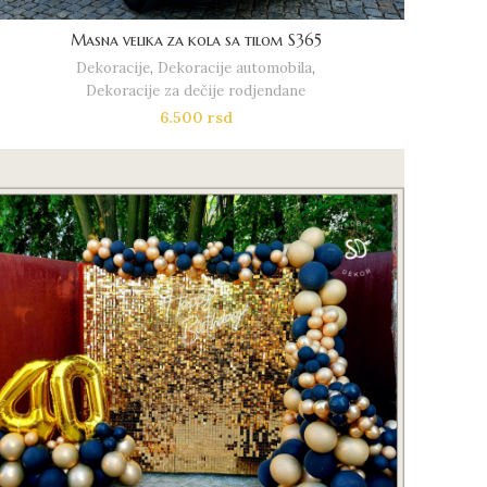
Masna velika za kola sa tilom S365
Dekoracije
,
Dekoracije automobila
,
Dekoracije za dečije rodjendane
6.500
rsd