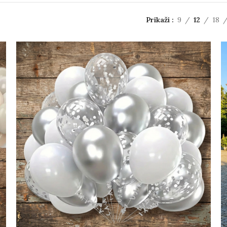
Prikaži
9
12
18