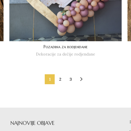
Pozadina za rodjendane
Dekoracije za dečije rodjendane
1
2
3
NAJNOVIJE OBJAVE