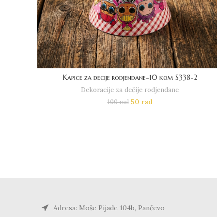
Kapice za decije rodjendane-10 kom S338-2
Dekoracije za dečije rodjendane
50
rsd
100
rsd
Adresa: Moše Pijade 104b, Pančevo