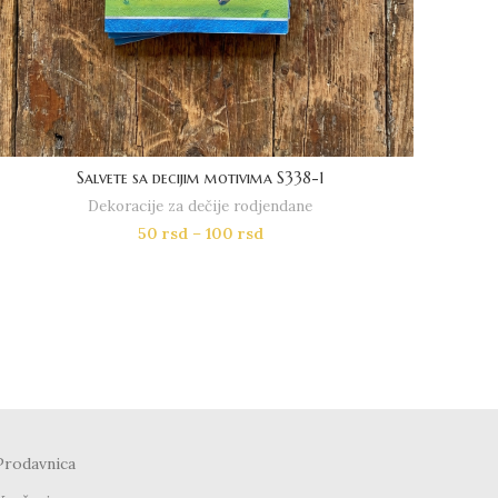
Salvete sa decijim motivima S338-1
Dekoracije za dečije rodjendane
50
rsd
–
100
rsd
Prodavnica