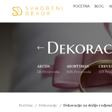
POČETNA
BLOG
A
Dekoraci
AKCIJA
ASORTIMAN
CRKVE
58 Proizvoda
606 Proizvoda
159 Pro
Početna
Dekoracije
Dekoracije za dečije rodjen