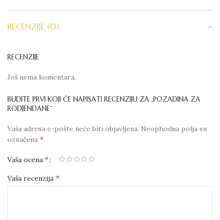
RECENZIJE (0)
RECENZIJE
Još nema komentara.
BUDITE PRVI KOJI ĆE NAPISATI RECENZIJU ZA „POZADINA ZA
RODJENDANE“
Vaša adresa e-pošte neće biti objavljena.
Neophodna polja su
*
označena
*
Vaša ocena
*
Vaša recenzija