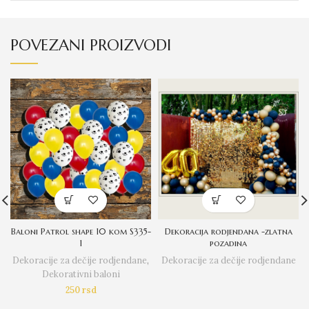
POVEZANI PROIZVODI
Baloni Patrol shape 10 kom S335-
Dekoracija rodjendana -zlatna
1
pozadina
Dekoracije za dečije rodjendane
,
Dekoracije za dečije rodjendane
Dekorativni baloni
250
rsd