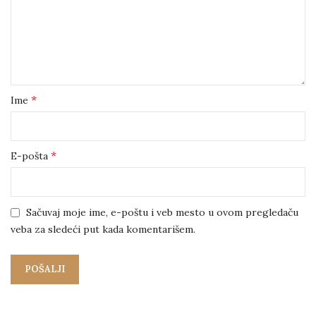
*
Ime
*
E-pošta
Sačuvaj moje ime, e-poštu i veb mesto u ovom pregledaču
veba za sledeći put kada komentarišem.