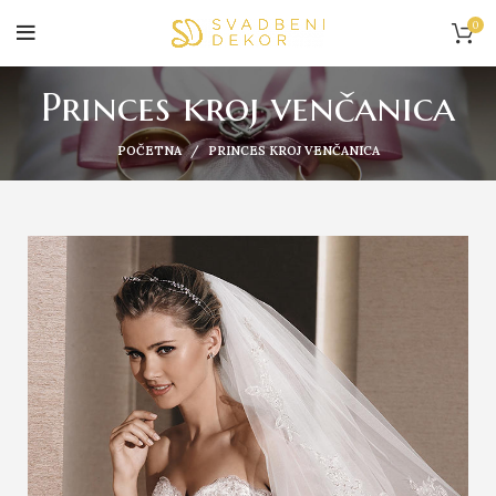
0
Princes kroj venčanica
POČETNA
PRINCES KROJ VENČANICA