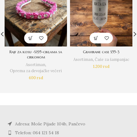
Rajf za kosu -S195-ciklama sa
Gravirane case S55-3
cirkonom
Asortiman
,
Čaše za šampanjac
Asortiman
,
1.200
rsd
Oprema za devojačke večeri
400
rsd
Adresa: Moše Pijade 104b, Pančevo
Telefon: 064 121 54 18