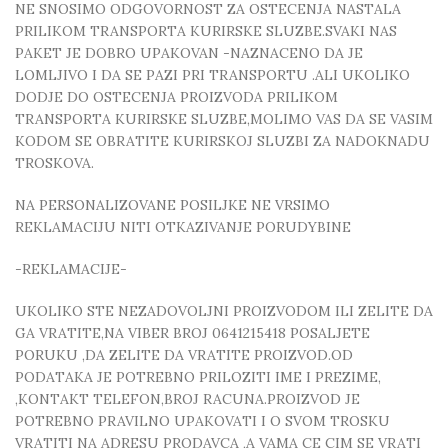
NE SNOSIMO ODGOVORNOST ZA OSTECENJA NASTALA
PRILIKOM TRANSPORTA KURIRSKE SLUZBE.SVAKI NAS
PAKET JE DOBRO UPAKOVAN -NAZNACENO DA JE
LOMLJIVO I DA SE PAZI PRI TRANSPORTU .ALI UKOLIKO
DODJE DO OSTECENJA PROIZVODA PRILIKOM
TRANSPORTA KURIRSKE SLUZBE,MOLIMO VAS DA SE VASIM
KODOM SE OBRATITE KURIRSKOJ SLUZBI ZA NADOKNADU
TROSKOVA.
NA PERSONALIZOVANE POSILJKE NE VRSIMO
REKLAMACIJU NITI OTKAZIVANJE PORUDYBINE
-REKLAMACIJE-
UKOLIKO STE NEZADOVOLJNI PROIZVODOM ILI ZELITE DA
GA VRATITE,NA VIBER BROJ 0641215418 POSALJETE
PORUKU ,DA ZELITE DA VRATITE PROIZVOD.OD
PODATAKA JE POTREBNO PRILOZITI IME I PREZIME,
,KONTAKT TELEFON,BROJ RACUNA.PROIZVOD JE
POTREBNO PRAVILNO UPAKOVATI I O SVOM TROSKU
VRATITI NA ADRESU PRODAVCA ,A VAMA CE CIM SE VRATI