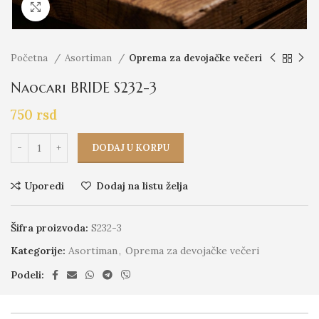
Click to enlarge
Početna
Asortiman
Oprema za devojačke večeri
Naocari BRIDE S232-3
750
rsd
DODAJ U KORPU
Uporedi
Dodaj na listu želja
Šifra proizvoda:
S232-3
Kategorije:
Asortiman
,
Oprema za devojačke večeri
Podeli: