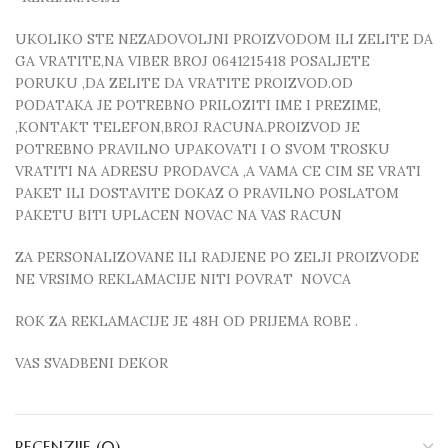
UKOLIKO STE NEZADOVOLJNI PROIZVODOM ILI ZELITE DA
GA VRATITE,NA VIBER BROJ 0641215418 POSALJETE
PORUKU ,DA ZELITE DA VRATITE PROIZVOD.OD
PODATAKA JE POTREBNO PRILOZITI IME I PREZIME,
,KONTAKT TELEFON,BROJ RACUNA.PROIZVOD JE
POTREBNO PRAVILNO UPAKOVATI I O SVOM TROSKU
VRATITI NA ADRESU PRODAVCA ,A VAMA CE CIM SE VRATI
PAKET ILI DOSTAVITE DOKAZ O PRAVILNO POSLATOM
PAKETU BITI UPLACEN NOVAC NA VAS RACUN
ZA PERSONALIZOVANE ILI RADJENE PO ZELJI PROIZVODE
NE VRSIMO REKLAMACIJE NITI POVRAT NOVCA
ROK ZA REKLAMACIJE JE 48H OD PRIJEMA ROBE .
VAS SVADBENI DEKOR
RECENZIJE (0)