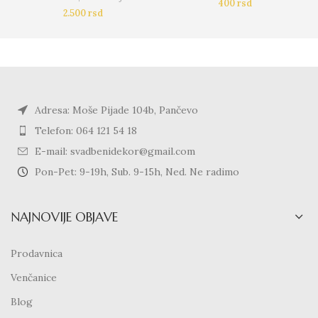
400
rsd
2.500
rsd
Adresa: Moše Pijade 104b, Pančevo
Telefon: 064 121 54 18
E-mail: svadbenidekor@gmail.com
Pon-Pet: 9-19h, Sub. 9-15h, Ned. Ne radimo
NAJNOVIJE OBJAVE
Prodavnica
Venčanice
Blog