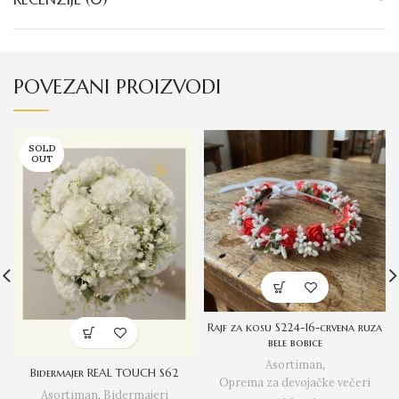
POVEZANI PROIZVODI
SOLD
OUT
Rajf za kosu S224-16-crvena ruza
bele bobice
Asortiman
,
Bidermajer REAL TOUCH S62
Oprema za devojačke večeri
Asortiman
,
Bidermajeri