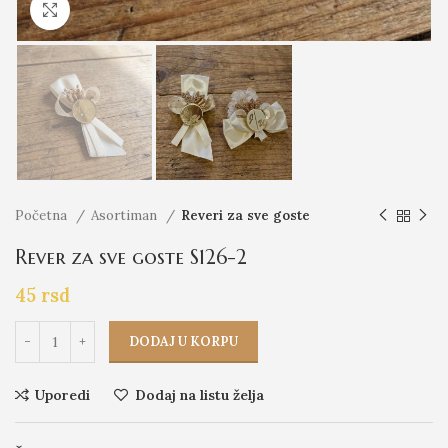
Click to enlarge
Početna
Asortiman
Reveri za sve goste
Rever za sve goste S126-2
45
rsd
DODAJ U KORPU
Uporedi
Dodaj na listu želja