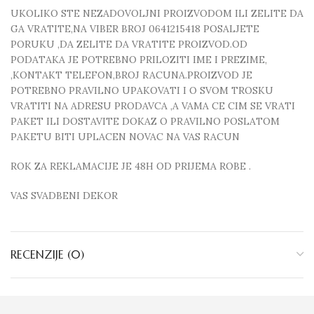
UKOLIKO STE NEZADOVOLJNI PROIZVODOM ILI ZELITE DA
GA VRATITE,NA VIBER BROJ 0641215418 POSALJETE
PORUKU ,DA ZELITE DA VRATITE PROIZVOD.OD
PODATAKA JE POTREBNO PRILOZITI IME I PREZIME,
,KONTAKT TELEFON,BROJ RACUNA.PROIZVOD JE
POTREBNO PRAVILNO UPAKOVATI I O SVOM TROSKU
VRATITI NA ADRESU PRODAVCA ,A VAMA CE CIM SE VRATI
PAKET ILI DOSTAVITE DOKAZ O PRAVILNO POSLATOM
PAKETU BITI UPLACEN NOVAC NA VAS RACUN
ROK ZA REKLAMACIJE JE 48H OD PRIJEMA ROBE .
VAS SVADBENI DEKOR
RECENZIJE (0)