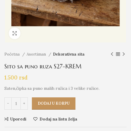
Click to enlarge
Početna
Asortiman
Dekorativna sita
Sito sa puno ruza S27-KREM
1.500
rsd
Saten,čipka sa puno malih ružica i 3 velike ružice.
DODAJ U KORPU
Uporedi
Dodaj na listu želja