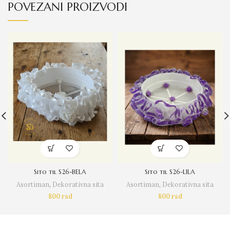
POVEZANI PROIZVODI
Sito til S26-BELA
Sito til S26-LILA
Asortiman
,
Dekorativna sita
Asortiman
,
Dekorativna sita
800
rsd
800
rsd