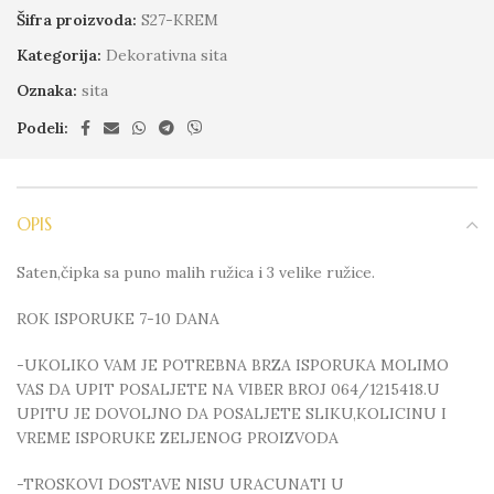
Šifra proizvoda:
S27-KREM
Kategorija:
Dekorativna sita
Oznaka:
sita
Podeli:
OPIS
Saten,čipka sa puno malih ružica i 3 velike ružice.
ROK ISPORUKE 7-10 DANA
-UKOLIKO VAM JE POTREBNA BRZA ISPORUKA MOLIMO
VAS DA UPIT POSALJETE NA VIBER BROJ 064/1215418.U
UPITU JE DOVOLJNO DA POSALJETE SLIKU,KOLICINU I
VREME ISPORUKE ZELJENOG PROIZVODA
-TROSKOVI DOSTAVE NISU URACUNATI U