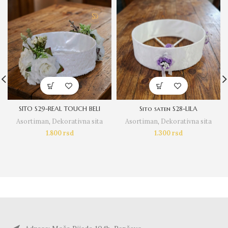
SITO S29-REAL TOUCH BELI
Sito saten S28-LILA
Asortiman
,
Dekorativna sita
Asortiman
,
Dekorativna sita
1.800
rsd
1.300
rsd