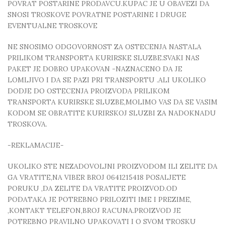
POVRAT POSTARINE PRODAVCU.KUPAC JE U OBAVEZI DA
SNOSI TROSKOVE POVRATNE POSTARINE I DRUGE
EVENTUALNE TROSKOVE
NE SNOSIMO ODGOVORNOST ZA OSTECENJA NASTALA
PRILIKOM TRANSPORTA KURIRSKE SLUZBE.SVAKI NAS
PAKET JE DOBRO UPAKOVAN -NAZNACENO DA JE
LOMLJIVO I DA SE PAZI PRI TRANSPORTU .ALI UKOLIKO
DODJE DO OSTECENJA PROIZVODA PRILIKOM
TRANSPORTA KURIRSKE SLUZBE,MOLIMO VAS DA SE VASIM
KODOM SE OBRATITE KURIRSKOJ SLUZBI ZA NADOKNADU
TROSKOVA.
-REKLAMACIJE-
UKOLIKO STE NEZADOVOLJNI PROIZVODOM ILI ZELITE DA
GA VRATITE,NA VIBER BROJ 0641215418 POSALJETE
PORUKU ,DA ZELITE DA VRATITE PROIZVOD.OD
PODATAKA JE POTREBNO PRILOZITI IME I PREZIME,
,KONTAKT TELEFON,BROJ RACUNA.PROIZVOD JE
POTREBNO PRAVILNO UPAKOVATI I O SVOM TROSKU