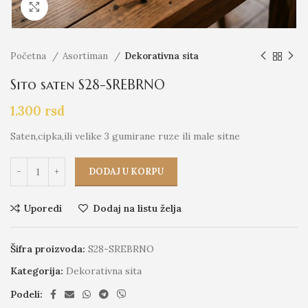
Click to enlarge
Početna
Asortiman
Dekorativna sita
Sito saten S28-SREBRNO
1.300
rsd
Saten,cipka,ili velike 3 gumirane ruze ili male sitne
DODAJ U KORPU
Uporedi
Dodaj na listu želja
Šifra proizvoda:
S28-SREBRNO
Kategorija:
Dekorativna sita
Podeli: