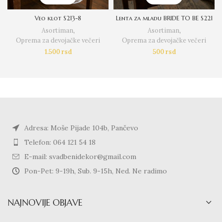
Veo klot S213-8
Lenta za mladu BRIDE TO BE S221
Asortiman
,
Asortiman
,
Oprema za devojačke večeri
Oprema za devojačke večeri
1.500
rsd
500
rsd
Adresa: Moše Pijade 104b, Pančevo
Telefon: 064 121 54 18
E-mail: svadbenidekor@gmail.com
Pon-Pet: 9-19h, Sub. 9-15h, Ned. Ne radimo
NAJNOVIJE OBJAVE