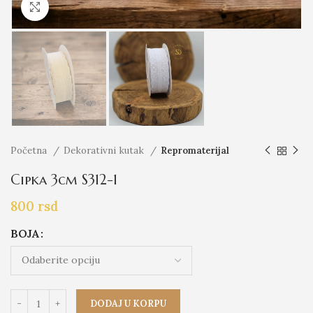
Click to enlarge
Početna
Dekorativni kutak
Repromaterijal
Cipka 3cm S312-1
800
rsd
BOJA
DODAJ U KORPU