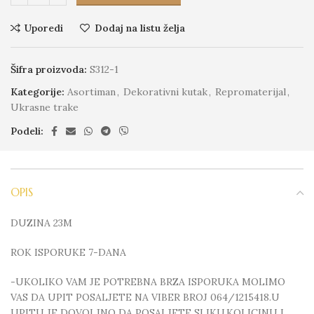
Uporedi
Dodaj na listu želja
Šifra proizvoda:
S312-1
Kategorije:
Asortiman
,
Dekorativni kutak
,
Repromaterijal
,
Ukrasne trake
Podeli:
OPIS
DUZINA 23M
ROK ISPORUKE 7-DANA
-UKOLIKO VAM JE POTREBNA BRZA ISPORUKA MOLIMO
VAS DA UPIT POSALJETE NA VIBER BROJ 064/1215418.U
UPITU JE DOVOLJNO DA POSALJETE SLIKU,KOLICINU I