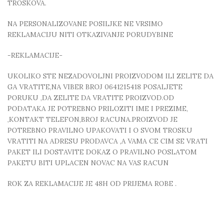
TROSKOVA.
NA PERSONALIZOVANE POSILJKE NE VRSIMO
REKLAMACIJU NITI OTKAZIVANJE PORUDYBINE
-REKLAMACIJE-
UKOLIKO STE NEZADOVOLJNI PROIZVODOM ILI ZELITE DA
GA VRATITE,NA VIBER BROJ 0641215418 POSALJETE
PORUKU ,DA ZELITE DA VRATITE PROIZVOD.OD
PODATAKA JE POTREBNO PRILOZITI IME I PREZIME,
,KONTAKT TELEFON,BROJ RACUNA.PROIZVOD JE
POTREBNO PRAVILNO UPAKOVATI I O SVOM TROSKU
VRATITI NA ADRESU PRODAVCA ,A VAMA CE CIM SE VRATI
PAKET ILI DOSTAVITE DOKAZ O PRAVILNO POSLATOM
PAKETU BITI UPLACEN NOVAC NA VAS RACUN
ROK ZA REKLAMACIJE JE 48H OD PRIJEMA ROBE .