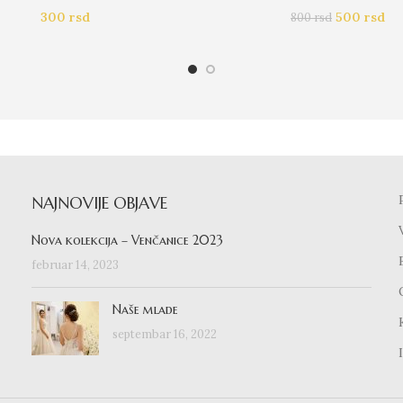
300
rsd
500
rsd
800
rsd
NAJNOVIJE OBJAVE
Nova kolekcija – Venčanice 2023
februar 14, 2023
Naše mlade
septembar 16, 2022