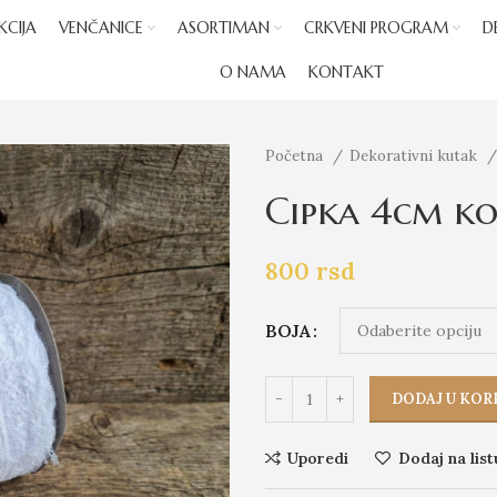
KCIJA
VENČANICE
ASORTIMAN
CRKVENI PROGRAM
D
O NAMA
KONTAKT
Početna
Dekorativni kutak
Cipka 4cm ko
800
rsd
BOJA
DODAJ U KOR
Uporedi
Dodaj na list