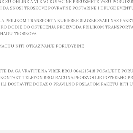
E SU ONLINE A VI KAO KUPAC NE PREUZMETE VASU PORUDZBI
ZI DA SNOSI TROSKOVE POVRATNE POSTARINE I DRUGE EVEN
 PRILIKOM TRANSPORTA KURIRSKE SLUZBE.SVAKI NAS PAKE
OLIKO DODJE DO OSTECENJA PROIZVODA PRILIKOM TRANSPORTA
KNADU TROSKOVA.
MACIJU NITI OTKAZIVANJE PORUDYBINE
E DA GA VRATITE,NA VIBER BROJ 0641215418 POSALJETE POR
, ,KONTAKT TELEFON,BROJ RACUNA.PROIZVOD JE POTREBNO P
T ILI DOSTAVITE DOKAZ O PRAVILNO POSLATOM PAKETU BITI