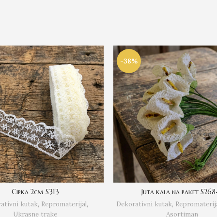
-38%
Cipka 2cm S313
Juta kala na paket S268
ativni kutak
,
Repromaterijal
,
Dekorativni kutak
,
Repromaterij
Ukrasne trake
Asortiman