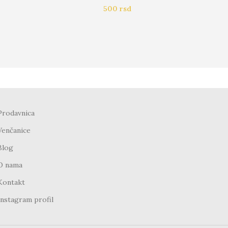
500
rsd
Prodavnica
Venčanice
Blog
O nama
Kontakt
Instagram profil