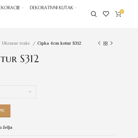
EKORACIJE
DEKORATIVNI KUTAK
0
Ukrasne trake
Cipka 4cm kotur S312
tur S312
PU
u želja