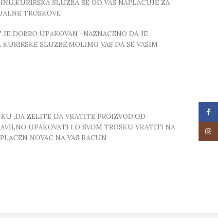
NU,KURIRSKA SLUZBA SE OD VAS NAPLACUJE ZA
TUALNE TROSKOVE
T JE DOBRO UPAKOVAN -NAZNACENO DA JE
 KURIRSKE SLUZBE,MOLIMO VAS DA SE VASIM
Face
UKU ,DA ZELITE DA VRATITE PROIZVOD.OD
RAVILNO UPAKOVATI I O SVOM TROSKU VRATITI NA
Insta
 UPLACEN NOVAC NA VAS RACUN