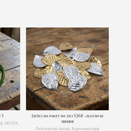
-3
Listici na paket na zici S268 -zlatan ili
srebrni
al
,
AKCIJA
,
Dek
Dekorativni kutak
,
Repromaterijal