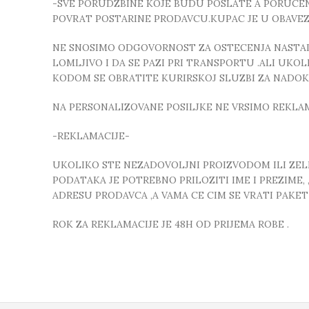
-SVE PORUDZBINE KOJE BUDU POSLATE A PORUCEN
POVRAT POSTARINE PRODAVCU.KUPAC JE U OBAVE
NE SNOSIMO ODGOVORNOST ZA OSTECENJA NASTALA
LOMLJIVO I DA SE PAZI PRI TRANSPORTU .ALI UK
KODOM SE OBRATITE KURIRSKOJ SLUZBI ZA NADO
NA PERSONALIZOVANE POSILJKE NE VRSIMO REKLA
-REKLAMACIJE-
UKOLIKO STE NEZADOVOLJNI PROIZVODOM ILI ZELIT
PODATAKA JE POTREBNO PRILOZITI IME I PREZIME
ADRESU PRODAVCA ,A VAMA CE CIM SE VRATI PAKE
ROK ZA REKLAMACIJE JE 48H OD PRIJEMA ROBE .