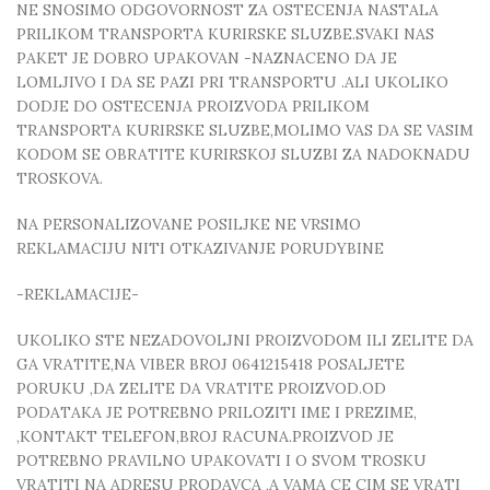
NE SNOSIMO ODGOVORNOST ZA OSTECENJA NASTALA
PRILIKOM TRANSPORTA KURIRSKE SLUZBE.SVAKI NAS
PAKET JE DOBRO UPAKOVAN -NAZNACENO DA JE
LOMLJIVO I DA SE PAZI PRI TRANSPORTU .ALI UKOLIKO
DODJE DO OSTECENJA PROIZVODA PRILIKOM
TRANSPORTA KURIRSKE SLUZBE,MOLIMO VAS DA SE VASIM
KODOM SE OBRATITE KURIRSKOJ SLUZBI ZA NADOKNADU
TROSKOVA.
NA PERSONALIZOVANE POSILJKE NE VRSIMO
REKLAMACIJU NITI OTKAZIVANJE PORUDYBINE
-REKLAMACIJE-
UKOLIKO STE NEZADOVOLJNI PROIZVODOM ILI ZELITE DA
GA VRATITE,NA VIBER BROJ 0641215418 POSALJETE
PORUKU ,DA ZELITE DA VRATITE PROIZVOD.OD
PODATAKA JE POTREBNO PRILOZITI IME I PREZIME,
,KONTAKT TELEFON,BROJ RACUNA.PROIZVOD JE
POTREBNO PRAVILNO UPAKOVATI I O SVOM TROSKU
VRATITI NA ADRESU PRODAVCA ,A VAMA CE CIM SE VRATI