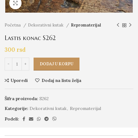
Click to enlarge
Početna
Dekorativni kutak
Repromaterijal
Lastis konac S262
300
rsd
DODAJ U KORPU
Uporedi
Dodaj na listu želja
Šifra proizvoda:
S262
Kategorije:
Dekorativni kutak
,
Repromaterijal
Podeli: