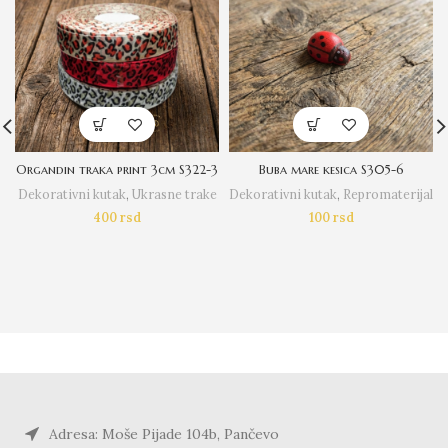
Organdin traka print 3cm S322-3
Buba mare kesica S305-6
Dekorativni kutak
,
Ukrasne trake
Dekorativni kutak
,
Repromaterijal
400
rsd
100
rsd
Adresa: Moše Pijade 104b, Pančevo