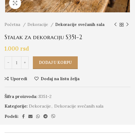
Click to enlarge
Početna
Dekoracije
Dekoracije svečanih sala
Stalak za dekoraciju S351-2
1.000
rsd
DODAJ U KORPU
Uporedi
Dodaj na listu želja
Šifra proizvoda:
S351-2
Kategorije:
Dekoracije
,
Dekoracije svečanih sala
Podeli: