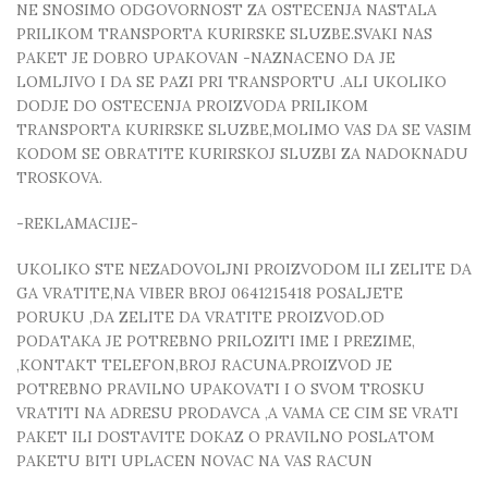
NE SNOSIMO ODGOVORNOST ZA OSTECENJA NASTALA
PRILIKOM TRANSPORTA KURIRSKE SLUZBE.SVAKI NAS
PAKET JE DOBRO UPAKOVAN -NAZNACENO DA JE
LOMLJIVO I DA SE PAZI PRI TRANSPORTU .ALI UKOLIKO
DODJE DO OSTECENJA PROIZVODA PRILIKOM
TRANSPORTA KURIRSKE SLUZBE,MOLIMO VAS DA SE VASIM
KODOM SE OBRATITE KURIRSKOJ SLUZBI ZA NADOKNADU
TROSKOVA.
-REKLAMACIJE-
UKOLIKO STE NEZADOVOLJNI PROIZVODOM ILI ZELITE DA
GA VRATITE,NA VIBER BROJ 0641215418 POSALJETE
PORUKU ,DA ZELITE DA VRATITE PROIZVOD.OD
PODATAKA JE POTREBNO PRILOZITI IME I PREZIME,
,KONTAKT TELEFON,BROJ RACUNA.PROIZVOD JE
POTREBNO PRAVILNO UPAKOVATI I O SVOM TROSKU
VRATITI NA ADRESU PRODAVCA ,A VAMA CE CIM SE VRATI
PAKET ILI DOSTAVITE DOKAZ O PRAVILNO POSLATOM
PAKETU BITI UPLACEN NOVAC NA VAS RACUN