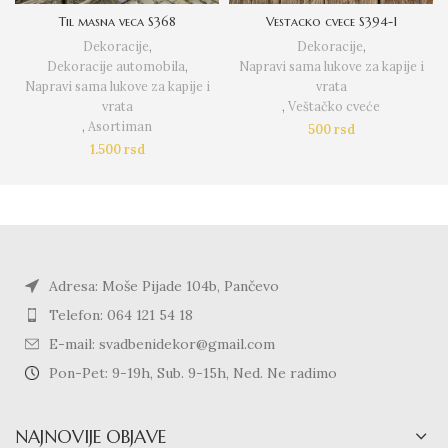
Til masna veca S368
Vestacko cvece S394-1
Dekoracije
,
Dekoracije
,
Dekoracije automobila
,
Napravi sama lukove za kapije i
Napravi sama lukove za kapije i
vrata
vrata
,
Veštačko cveće
,
Asortiman
500
rsd
1.500
rsd
Adresa: Moše Pijade 104b, Pančevo
Telefon: 064 121 54 18
E-mail: svadbenidekor@gmail.com
Pon-Pet: 9-19h, Sub. 9-15h, Ned. Ne radimo
NAJNOVIJE OBJAVE