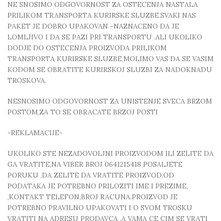
NE SNOSIMO ODGOVORNOST ZA OSTECENJA NASTALA
PRILIKOM TRANSPORTA KURIRSKE SLUZBE.SVAKI NAS
PAKET JE DOBRO UPAKOVAN -NAZNACENO DA JE
LOMLJIVO I DA SE PAZI PRI TRANSPORTU .ALI UKOLIKO
DODJE DO OSTECENJA PROIZVODA PRILIKOM
TRANSPORTA KURIRSKE SLUZBE,MOLIMO VAS DA SE VASIM
KODOM SE OBRATITE KURIRSKOJ SLUZBI ZA NADOKNADU
TROSKOVA.
NESNOSIMO ODGOVORNOST ZA UNISTENJE SVECA BRZOM
POSTOM,ZA TO SE OBRACATE BRZOJ POSTI
-REKLAMACIJE-
UKOLIKO STE NEZADOVOLJNI PROIZVODOM ILI ZELITE DA
GA VRATITE,NA VIBER BROJ 0641215418 POSALJETE
PORUKU ,DA ZELITE DA VRATITE PROIZVOD.OD
PODATAKA JE POTREBNO PRILOZITI IME I PREZIME,
,KONTAKT TELEFON,BROJ RACUNA.PROIZVOD JE
POTREBNO PRAVILNO UPAKOVATI I O SVOM TROSKU
VRATITI NA ADRESU PRODAVCA ,A VAMA CE CIM SE VRATI