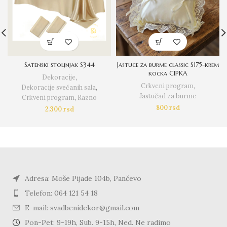
Satenski stoljnjak S344
Jastuce za burme classic S175-krem
kocka CIPKA
Dekoracije
,
Crkveni program
,
Dekoracije svečanih sala
,
Jastučad za burme
Crkveni program
,
Razno
800
rsd
2.300
rsd
Adresa: Moše Pijade 104b, Pančevo
Telefon: 064 121 54 18
E-mail: svadbenidekor@gmail.com
Pon-Pet: 9-19h, Sub. 9-15h, Ned. Ne radimo