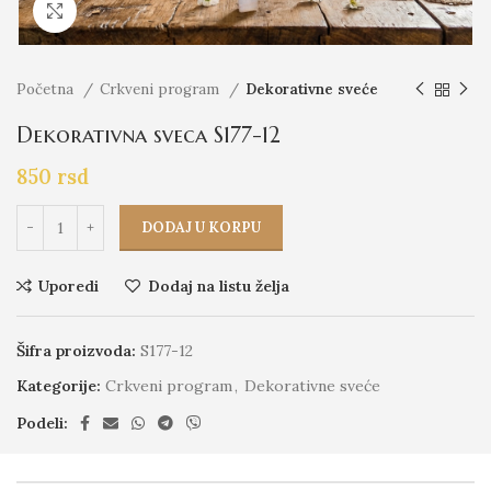
Click to enlarge
Početna
Crkveni program
Dekorativne sveće
Dekorativna sveca S177-12
850
rsd
DODAJ U KORPU
Uporedi
Dodaj na listu želja
Šifra proizvoda:
S177-12
Kategorije:
Crkveni program
,
Dekorativne sveće
Podeli: