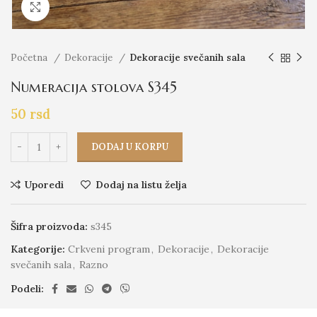
Click to enlarge
Početna
Dekoracije
Dekoracije svečanih sala
Numeracija stolova S345
50
rsd
DODAJ U KORPU
Uporedi
Dodaj na listu želja
Šifra proizvoda:
s345
Kategorije:
Crkveni program
,
Dekoracije
,
Dekoracije
svečanih sala
,
Razno
Podeli: