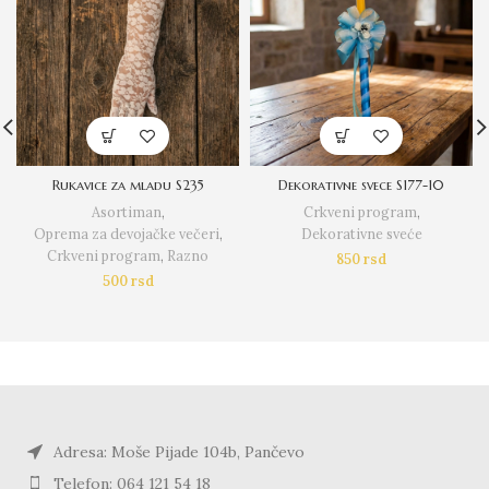
Rukavice za mladu S235
Dekorativne svece S177-10
Asortiman
,
Crkveni program
,
Oprema za devojačke večeri
,
Dekorativne sveće
Crkveni program
,
Razno
850
rsd
500
rsd
Adresa: Moše Pijade 104b, Pančevo
Telefon: 064 121 54 18