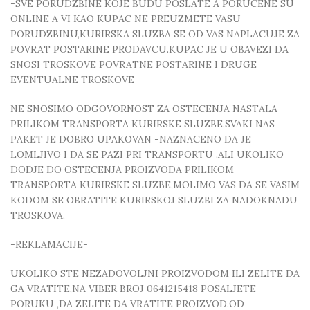
-SVE PORUDZBINE KOJE BUDU POSLATE A PORUCENE SU
ONLINE A VI KAO KUPAC NE PREUZMETE VASU
PORUDZBINU,KURIRSKA SLUZBA SE OD VAS NAPLACUJE ZA
POVRAT POSTARINE PRODAVCU.KUPAC JE U OBAVEZI DA
SNOSI TROSKOVE POVRATNE POSTARINE I DRUGE
EVENTUALNE TROSKOVE
NE SNOSIMO ODGOVORNOST ZA OSTECENJA NASTALA
PRILIKOM TRANSPORTA KURIRSKE SLUZBE.SVAKI NAS
PAKET JE DOBRO UPAKOVAN -NAZNACENO DA JE
LOMLJIVO I DA SE PAZI PRI TRANSPORTU .ALI UKOLIKO
DODJE DO OSTECENJA PROIZVODA PRILIKOM
TRANSPORTA KURIRSKE SLUZBE,MOLIMO VAS DA SE VASIM
KODOM SE OBRATITE KURIRSKOJ SLUZBI ZA NADOKNADU
TROSKOVA.
-REKLAMACIJE-
UKOLIKO STE NEZADOVOLJNI PROIZVODOM ILI ZELITE DA
GA VRATITE,NA VIBER BROJ 0641215418 POSALJETE
PORUKU ,DA ZELITE DA VRATITE PROIZVOD.OD