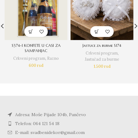
S374-1 KONFETE U CASI ZA
Jastuce za burme S174
SAMPANJAC
Crkveni program
,
Crkveni program
,
Razno
Jastučad za burme
600
rsd
1.500
rsd
Adresa: Moše Pijade 104b, Pančevo
Telefon: 064 121 54 18
E-mail: svadbenidekor@gmail.com