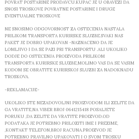
POVRAT POSTARINE PRODAVCU.KUPAC JE U OBAVEZI DA
SNOSI TROSKOVE POVRATNE POSTARINE I DRUGE
EVENTUALNE TROSKOVE
NE SNOSIMO ODGOVORNOST ZA OSTECENJA NASTALA
PRILIKOM TRANSPORTA KURIRSKE SLUZBE.SVAKI NAS
PAKET JE DOBRO UPAKOVAN -NAZNACENO DA JE
LOMLJIVO I DA SE PAZI PRI TRANSPORTU .ALI UKOLIKO
DODJE DO OSTECENJA PROIZVODA PRILIKOM
TRANSPORTA KURIRSKE SLUZBE,MOLIMO VAS DA SE VASIM
KODOM SE OBRATITE KURIRSKOJ SLUZBI ZA NADOKNADU
TROSKOVA.
-REKLAMACIJE-
UKOLIKO STE NEZADOVOLJNI PROIZVODOM ILI ZELITE DA
GA VRATITE,NA VIBER BROJ 0641215418 POSALJETE
PORUKU ,DA ZELITE DA VRATITE PROIZVOD.OD
PODATAKA JE POTREBNO PRILOZITI IME I PREZIME,
,KONTAKT TELEFON,BROJ RACUNA.PROIZVOD JE
POTREBNO PRAVILNO UPAKOVATI I O SVOM TROSKU