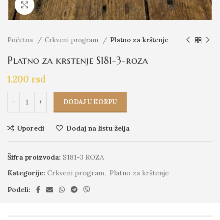
Click to enlarge
Početna
Crkveni program
Platno za krštenje
Platno za krstenje S181-3-roza
1.200
rsd
DODAJ U KORPU
Uporedi
Dodaj na listu želja
Šifra proizvoda:
S181-3 ROZA
Kategorije:
Crkveni program
,
Platno za krštenje
Podeli: