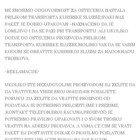
NE SNOSIMO ODGOVORNOST ZA OSTECENJA NASTALA
PRILIKOM TRANSPORTA KURIRSKE SLUZBE.SVAKI NAS
PAKET JE DOBRO UPAKOVAN -NAZNACENO DA JE
LOMLJIVO I DA SE PAZI PRI TRANSPORTU .ALI UKOLIKO
DODJE DO OSTECENJA PROIZVODA PRILIKOM
TRANSPORTA KURIRSKE SLUZBE,MOLIMO VAS DA SE VASIM
KODOM SE OBRATITE KURIRSKOJ SLUZBI ZA NADOKNADU
TROSKOVA.
-REKLAMACIJE-
UKOLIKO STE NEZADOVOLJNI PROIZVODOM ILI ZELITE DA
GA VRATITE,NA VIBER BROJ 0641215418 POSALJETE
PORUKU ,DA ZELITE DA VRATITE PROIZVOD.OD
PODATAKA JE POTREBNO PRILOZITI IME I PREZIME,
,KONTAKT TELEFON,BROJ RACUNA.PROIZVOD JE
POTREBNO PRAVILNO UPAKOVATI I O SVOM TROSKU
VRATITI NA ADRESU PRODAVCA ,A VAMA CE CIM SE VRATI
PAKET ILI DOSTAVITE DOKAZ O PRAVILNO POSLATOM
PAKETU BITI UPLACEN NOVAC NA VAS RACUN