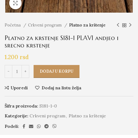
Click to enlarge
Početna
Crkveni program
Platno za krštenje
Platno za krstenje S181-1 PLAVI andjeo i
srecno krstenje
1.200
rsd
DODAJ U KORPU
Uporedi
Dodaj na listu želja
Šifra proizvoda:
S181-1-0
Kategorije:
Crkveni program
,
Platno za krštenje
Podeli: