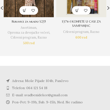
Rukavice za mladu S235
S374-1 KONFETE U CASI ZA
SAMPANJAC
Asortiman
,
Crkveni program
,
Razno
Oprema za devojačke večeri
,
Crkveni program
,
Razno
600
rsd
500
rsd
Adresa: Moše Pijade 104b, Pančevo
Telefon: 064 121 54 18
E-mail: svadbenidekor@gmail.com
Pon-Pet: 9-19h, Sub. 9-15h, Ned. Ne radimo