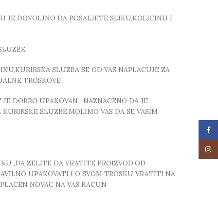
TU JE DOVOLJNO DA POSALJETE SLIKU,KOLICINU I
SLUZBE.
NU,KURIRSKA SLUZBA SE OD VAS NAPLACUJE ZA
TUALNE TROSKOVE
T JE DOBRO UPAKOVAN -NAZNACENO DA JE
 KURIRSKE SLUZBE,MOLIMO VAS DA SE VASIM
Face
Insta
UKU ,DA ZELITE DA VRATITE PROIZVOD.OD
RAVILNO UPAKOVATI I O SVOM TROSKU VRATITI NA
 UPLACEN NOVAC NA VAS RACUN