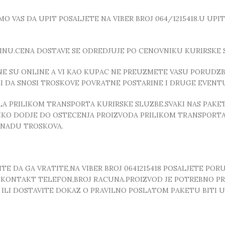
 VAS DA UPIT POSALJETE NA VIBER BROJ 064/1215418.U UPI
INU.CENA DOSTAVE SE ODREDJUJE PO CENOVNIKU KURIRSKE 
E SU ONLINE A VI KAO KUPAC NE PREUZMETE VASU PORUDZBI
ZI DA SNOSI TROSKOVE POVRATNE POSTARINE I DRUGE EVEN
 PRILIKOM TRANSPORTA KURIRSKE SLUZBE.SVAKI NAS PAKE
OLIKO DODJE DO OSTECENJA PROIZVODA PRILIKOM TRANSPORTA
KNADU TROSKOVA.
E DA GA VRATITE,NA VIBER BROJ 0641215418 POSALJETE POR
, ,KONTAKT TELEFON,BROJ RACUNA.PROIZVOD JE POTREBNO P
T ILI DOSTAVITE DOKAZ O PRAVILNO POSLATOM PAKETU BITI