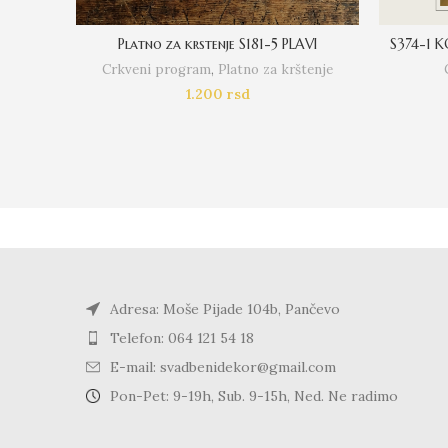
Platno za krstenje S181-5 PLAVI
S374-1 
Crkveni program
,
Platno za krštenje
1.200
rsd
Adresa: Moše Pijade 104b, Pančevo
Telefon: 064 121 54 18
E-mail: svadbenidekor@gmail.com
Pon-Pet: 9-19h, Sub. 9-15h, Ned. Ne radimo