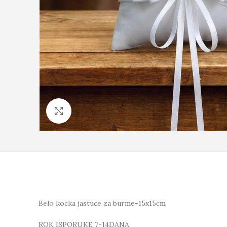
Click to enlarge
Belo kocka jastuce za burme-15x15cm
ROK ISPORUKE 7-14DANA