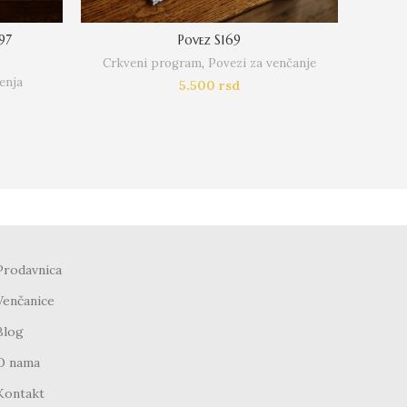
97
Povez S169
Crkveni program
,
Povezi za venčanje
enja
5.500
rsd
Prodavnica
Venčanice
Blog
O nama
Kontakt