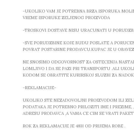
-UKOLIKO VAM JE POTREBNA BRZA ISPORUKA MOLIMO
VREME ISPORUKE ZELJENOG PROIZVODA
-TROSKOVI DOSTAVE NISU URACUNATI U PORUDZB
-SVE PORUDZBINE KOJE BUDU POSLATE A PORUCEN
POVRAT POSTARINE PRODAVCU.KUPAC JE U OBAVE
NE SNOSIMO ODGOVORNOST ZA OSTECENJA NASTALA
LOMLJIVO I DA SE PAZI PRI TRANSPORTU .ALI UK
KODOM SE OBRATITE KURIRSKOJ SLUZBI ZA NADO
-REKLAMACIJE-
UKOLIKO STE NEZADOVOLJNI PROIZVODOM ILI ZELIT
PODATAKA JE POTREBNO PRILOZITI IME I PREZIME
ADRESU PRODAVCA ,A VAMA CE CIM SE VRATI PAKE
ROK ZA REKLAMACIJE JE 48H OD PRIJEMA ROBE .