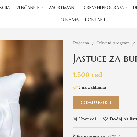
KCIJA
VENČANICE
ASORTIMAN
CRKVENI PROGRAM
D
O NAMA
KONTAKT
Početna
Crkveni program
Jastuce za bu
1.500
rsd
1 na zalihama
DODAJ U KORPU
Uporedi
Dodaj na list
Šifra proizvoda:
s176-6