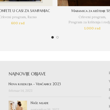
KONFETE U CASI ZA SAMPANJAC
Maramica za krštenje S1
Crkveni program
,
Razno
Crkveni program
,
Program za krštenja i rodj
600
rsd
1.000
rsd
NAJNOVIJE OBJAVE
Nova kolekcija – Venčanice 2023
februar 14, 2023
Naše mlade
septembar 16, 2022