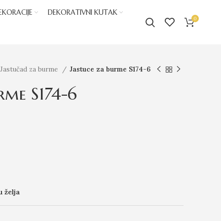
EKORACIJE
DEKORATIVNI KUTAK
0
Jastučad za burme
Jastuce za burme S174-6
rme S174-6
u želja