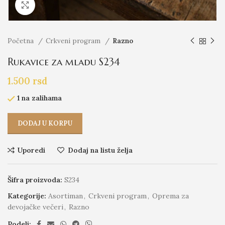
Click to enlarge
Početna
Crkveni program
Razno
Rukavice za mladu S234
1.500
rsd
1 na zalihama
DODAJ U KORPU
Uporedi
Dodaj na listu želja
Šifra proizvoda:
S234
Kategorije:
Asortiman
,
Crkveni program
,
Oprema za
devojačke večeri
,
Razno
Podeli: