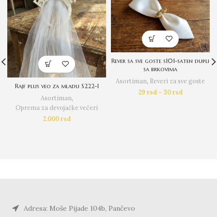
Rever sa sve goste s101-saten dupli
sa brkovima
Asortiman
,
Reveri za sve goste
Rajf plus veo za mladu S222-1
29
rsd
–
30
rsd
Asortiman
,
Oprema za devojačke večeri
2.000
rsd
Adresa: Moše Pijade 104b, Pančevo