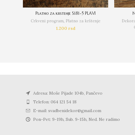
Platno za krstenje S181-5 PLAVI
N
Crkveni program
,
Platno za krštenje
Dekora
1.200
rsd
Adresa: Moše Pijade 104b, Pančevo
Telefon: 064 121 54 18
E-mail: svadbenidekor@gmail.com
Pon-Pet: 9-19h, Sub. 9-15h, Ned. Ne radimo