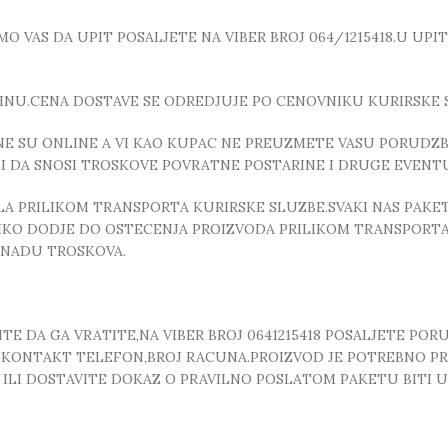
 VAS DA UPIT POSALJETE NA VIBER BROJ 064/1215418.U UPI
INU.CENA DOSTAVE SE ODREDJUJE PO CENOVNIKU KURIRSKE 
E SU ONLINE A VI KAO KUPAC NE PREUZMETE VASU PORUDZBI
ZI DA SNOSI TROSKOVE POVRATNE POSTARINE I DRUGE EVEN
 PRILIKOM TRANSPORTA KURIRSKE SLUZBE.SVAKI NAS PAKE
OLIKO DODJE DO OSTECENJA PROIZVODA PRILIKOM TRANSPORTA
KNADU TROSKOVA.
E DA GA VRATITE,NA VIBER BROJ 0641215418 POSALJETE POR
, ,KONTAKT TELEFON,BROJ RACUNA.PROIZVOD JE POTREBNO P
T ILI DOSTAVITE DOKAZ O PRAVILNO POSLATOM PAKETU BITI