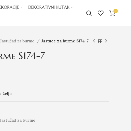
EKORACIJE
DEKORATIVNI KUTAK
0
Jastučad za burme
Jastuce za burme S174-7
rme S174-7
u želja
Jastučad za burme