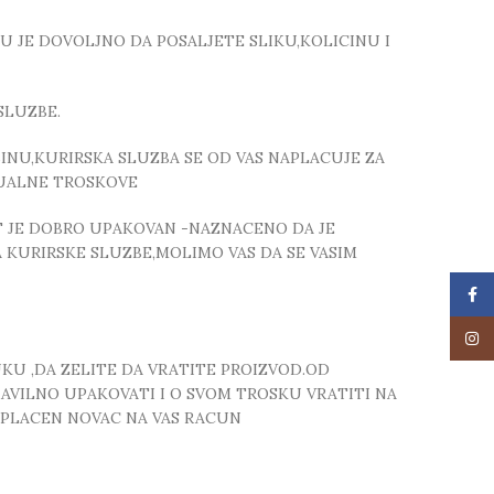
TU JE DOVOLJNO DA POSALJETE SLIKU,KOLICINU I
SLUZBE.
NU,KURIRSKA SLUZBA SE OD VAS NAPLACUJE ZA
TUALNE TROSKOVE
T JE DOBRO UPAKOVAN -NAZNACENO DA JE
 KURIRSKE SLUZBE,MOLIMO VAS DA SE VASIM
Face
Insta
UKU ,DA ZELITE DA VRATITE PROIZVOD.OD
RAVILNO UPAKOVATI I O SVOM TROSKU VRATITI NA
 UPLACEN NOVAC NA VAS RACUN