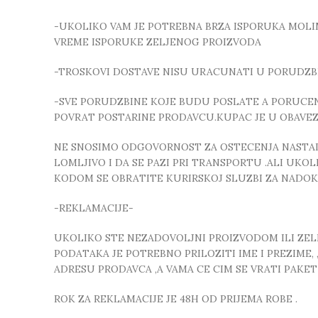
-UKOLIKO VAM JE POTREBNA BRZA ISPORUKA MOLIMO
VREME ISPORUKE ZELJENOG PROIZVODA
-TROSKOVI DOSTAVE NISU URACUNATI U PORUDZB
-SVE PORUDZBINE KOJE BUDU POSLATE A PORUCEN
POVRAT POSTARINE PRODAVCU.KUPAC JE U OBAVE
NE SNOSIMO ODGOVORNOST ZA OSTECENJA NASTALA
LOMLJIVO I DA SE PAZI PRI TRANSPORTU .ALI UK
KODOM SE OBRATITE KURIRSKOJ SLUZBI ZA NADO
-REKLAMACIJE-
UKOLIKO STE NEZADOVOLJNI PROIZVODOM ILI ZELIT
PODATAKA JE POTREBNO PRILOZITI IME I PREZIME
ADRESU PRODAVCA ,A VAMA CE CIM SE VRATI PAKE
ROK ZA REKLAMACIJE JE 48H OD PRIJEMA ROBE .