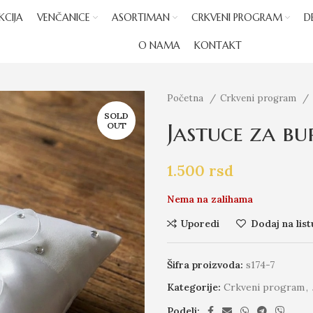
KCIJA
VENČANICE
ASORTIMAN
CRKVENI PROGRAM
D
O NAMA
KONTAKT
Početna
Crkveni program
SOLD
Jastuce za bu
OUT
1.500
rsd
Nema na zalihama
Uporedi
Dodaj na list
Šifra proizvoda:
s174-7
Kategorije:
Crkveni program
,
Podeli: