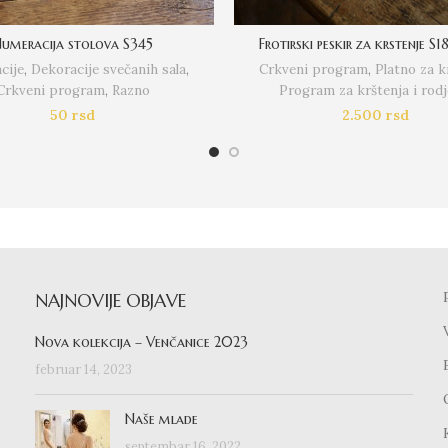
umeracija stolova S345
Frotirski peskir za krstenje S1
cije
,
Dekoracije svečanih sala
,
Crkveni program
,
Platno za k
Crkveni program
,
Razno
Program za krštenja i rodj
50
rsd
2.500
rsd
NAJNOVIJE OBJAVE
Nova kolekcija – Venčanice 2023
februar 14, 2023
Naše mlade
septembar 16, 2022