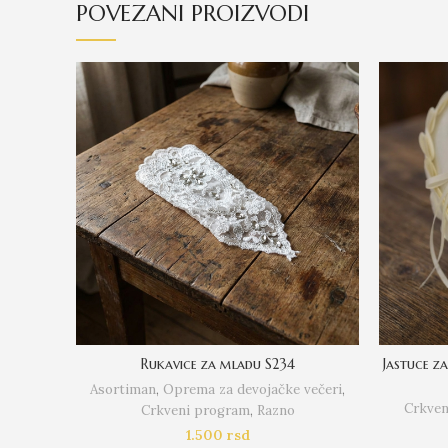
POVEZANI PROIZVODI
Rukavice za mladu S234
Jastuce z
Asortiman
,
Oprema za devojačke večeri
,
Crkven
Crkveni program
,
Razno
1.500
rsd