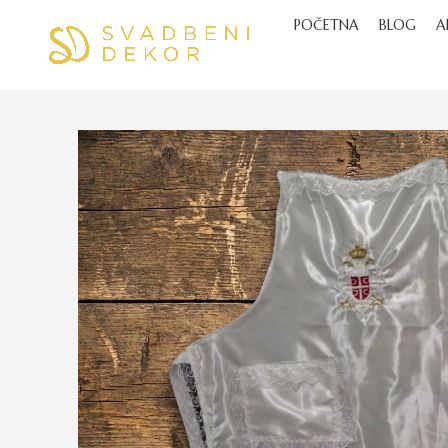
POČETNA
BLOG
A