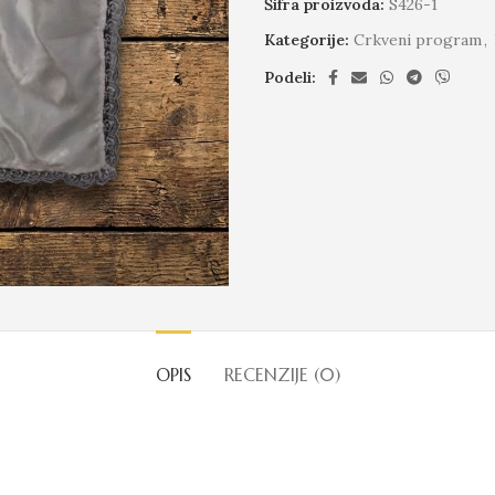
Šifra proizvoda:
S426-1
Kategorije:
Crkveni program
,
Podeli:
OPIS
RECENZIJE (0)