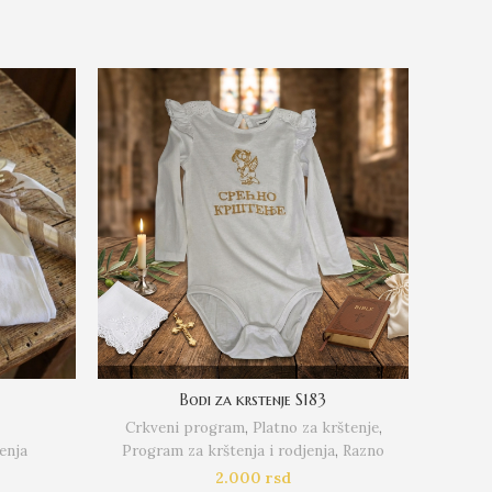
Bodi za krstenje S183
Crkveni program
,
Platno za krštenje
,
enja
Program za krštenja i rodjenja
,
Razno
2.000
rsd