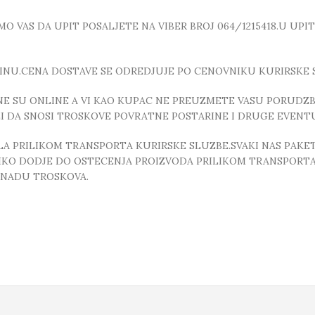
 VAS DA UPIT POSALJETE NA VIBER BROJ 064/1215418.U UPI
INU.CENA DOSTAVE SE ODREDJUJE PO CENOVNIKU KURIRSKE 
E SU ONLINE A VI KAO KUPAC NE PREUZMETE VASU PORUDZBI
ZI DA SNOSI TROSKOVE POVRATNE POSTARINE I DRUGE EVEN
 PRILIKOM TRANSPORTA KURIRSKE SLUZBE.SVAKI NAS PAKE
OLIKO DODJE DO OSTECENJA PROIZVODA PRILIKOM TRANSPORTA
KNADU TROSKOVA.