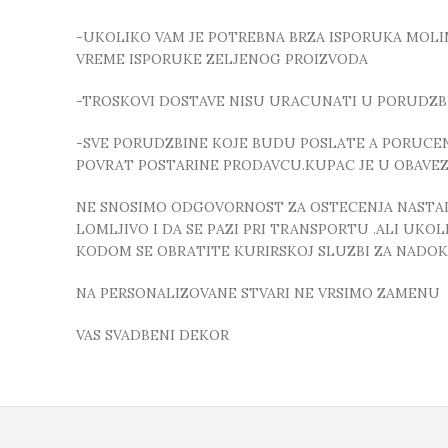
-UKOLIKO VAM JE POTREBNA BRZA ISPORUKA MOLIMO
VREME ISPORUKE ZELJENOG PROIZVODA
-TROSKOVI DOSTAVE NISU URACUNATI U PORUDZB
-SVE PORUDZBINE KOJE BUDU POSLATE A PORUCEN
POVRAT POSTARINE PRODAVCU.KUPAC JE U OBAVE
NE SNOSIMO ODGOVORNOST ZA OSTECENJA NASTALA
LOMLJIVO I DA SE PAZI PRI TRANSPORTU .ALI UK
KODOM SE OBRATITE KURIRSKOJ SLUZBI ZA NADO
NA PERSONALIZOVANE STVARI NE VRSIMO ZAMENU
VAS SVADBENI DEKOR