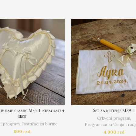
a burme classic S175-1-krem saten
Set za krstenje S189-1
srce
Crkveni program
,
i program
,
Jastučad za burme
Program za krštenja i rodj
800
rsd
4.900
rsd