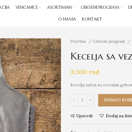
KCIJA
VENČANICE
ASORTIMAN
CRKVENI PROGRAM
D
O NAMA
KONTAKT
Početna
Crkveni program
Kecelja sa ve
3.500
rsd
Kecelja saten sa vezenim grbo
DODAJ U KOR
Uporedi
Dodaj na list