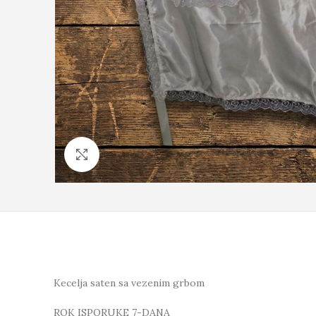
Click to enlarge
Kecelja saten sa vezenim grbom
ROK ISPORUKE 7-DANA