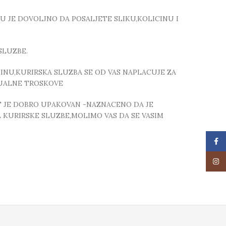
TU JE DOVOLJNO DA POSALJETE SLIKU,KOLICINU I
SLUZBE.
NU,KURIRSKA SLUZBA SE OD VAS NAPLACUJE ZA
TUALNE TROSKOVE
T JE DOBRO UPAKOVAN -NAZNACENO DA JE
 KURIRSKE SLUZBE,MOLIMO VAS DA SE VASIM
Face
Insta