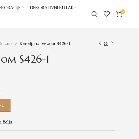
EKORACIJE
DEKORATIVNI KUTAK
0
Razno
Kecelja sa vezom S426-1
zom S426-1
m
PU
u želja