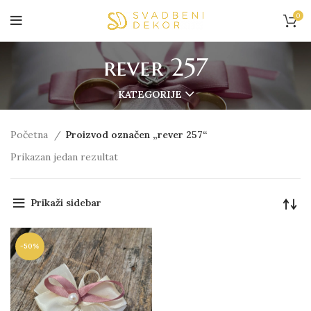
0
rever 257
KATEGORIJE
Početna
Proizvod označen „rever 257“
Prikazan jedan rezultat
Prikaži sidebar
-50%