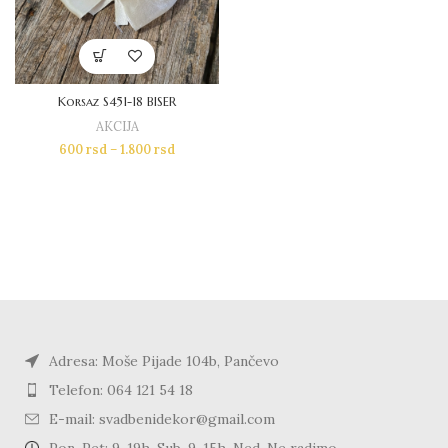
Korsaz S451-18 BISER
AKCIJA
600
rsd
–
1.800
rsd
Adresa: Moše Pijade 104b, Pančevo
Telefon: 064 121 54 18
E-mail: svadbenidekor@gmail.com
Pon-Pet: 9-19h, Sub. 9-15h, Ned. Ne radimo