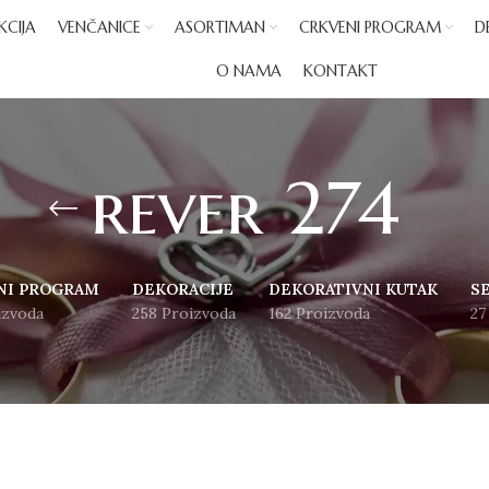
KCIJA
VENČANICE
ASORTIMAN
CRKVENI PROGRAM
D
O NAMA
KONTAKT
rever 274
NI PROGRAM
DEKORACIJE
DEKORATIVNI KUTAK
S
izvoda
258 Proizvoda
162 Proizvoda
27