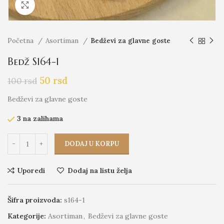
Click to enlarge
Početna
Asortiman
Bedževi za glavne goste
Bedž S164-1
50
rsd
100
rsd
Bedževi za glavne goste
3 na zalihama
DODAJ U KORPU
Uporedi
Dodaj na listu želja
Šifra proizvoda:
s164-1
Kategorije:
Asortiman
,
Bedževi za glavne goste