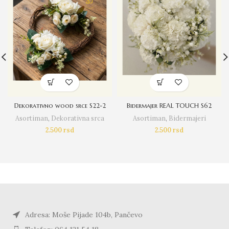
Dekorativno wood srce S22-2
Bidermajer REAL TOUCH S62
Asortiman
,
Dekorativna srca
Asortiman
,
Bidermajeri
2.500
rsd
2.500
rsd
Adresa: Moše Pijade 104b, Pančevo