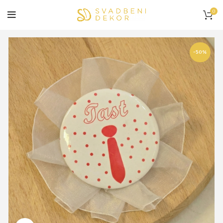
0
-50%