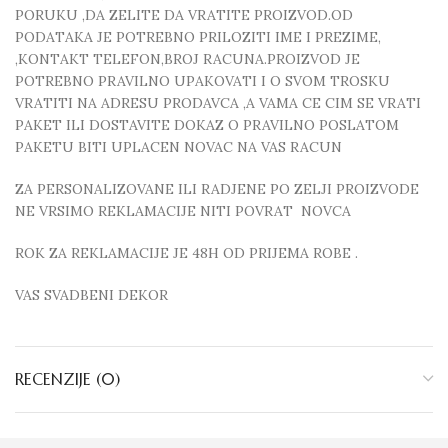
PORUKU ,DA ZELITE DA VRATITE PROIZVOD.OD
PODATAKA JE POTREBNO PRILOZITI IME I PREZIME,
,KONTAKT TELEFON,BROJ RACUNA.PROIZVOD JE
POTREBNO PRAVILNO UPAKOVATI I O SVOM TROSKU
VRATITI NA ADRESU PRODAVCA ,A VAMA CE CIM SE VRATI
PAKET ILI DOSTAVITE DOKAZ O PRAVILNO POSLATOM
PAKETU BITI UPLACEN NOVAC NA VAS RACUN
ZA PERSONALIZOVANE ILI RADJENE PO ZELJI PROIZVODE
NE VRSIMO REKLAMACIJE NITI POVRAT NOVCA
ROK ZA REKLAMACIJE JE 48H OD PRIJEMA ROBE .
VAS SVADBENI DEKOR
RECENZIJE (0)