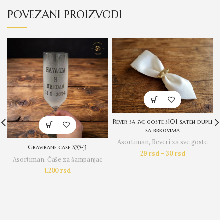
POVEZANI PROIZVODI
Rever sa sve goste s101-saten dupli
sa brkovima
Asortiman
,
Reveri za sve goste
Gravirane case S55-3
29
rsd
–
30
rsd
Asortiman
,
Čaše za šampanjac
1.200
rsd