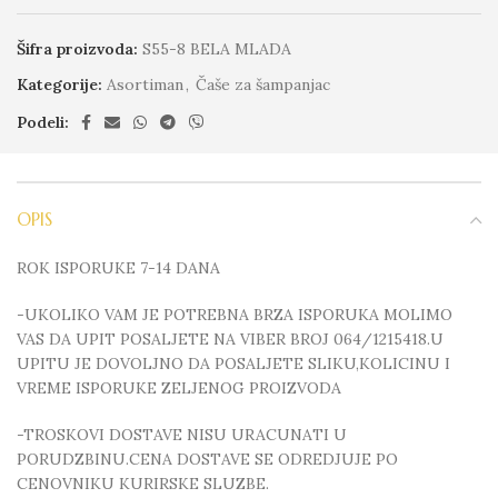
Šifra proizvoda:
S55-8 BELA MLADA
Kategorije:
Asortiman
,
Čaše za šampanjac
Podeli:
OPIS
ROK ISPORUKE 7-14 DANA
-UKOLIKO VAM JE POTREBNA BRZA ISPORUKA MOLIMO
VAS DA UPIT POSALJETE NA VIBER BROJ 064/1215418.U
UPITU JE DOVOLJNO DA POSALJETE SLIKU,KOLICINU I
VREME ISPORUKE ZELJENOG PROIZVODA
-TROSKOVI DOSTAVE NISU URACUNATI U
PORUDZBINU.CENA DOSTAVE SE ODREDJUJE PO
CENOVNIKU KURIRSKE SLUZBE.