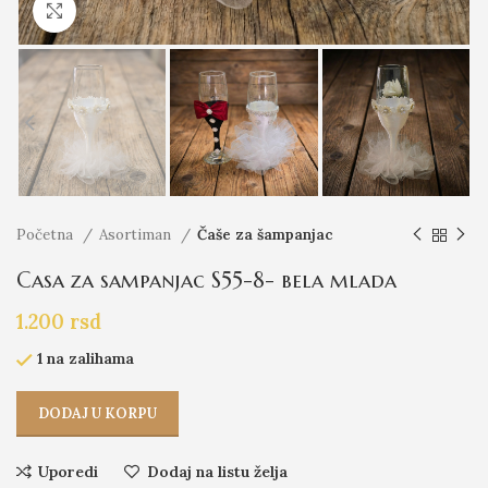
Click to enlarge
Početna
Asortiman
Čaše za šampanjac
Casa za sampanjac S55-8- bela mlada
1.200
rsd
1 na zalihama
DODAJ U KORPU
Uporedi
Dodaj na listu želja