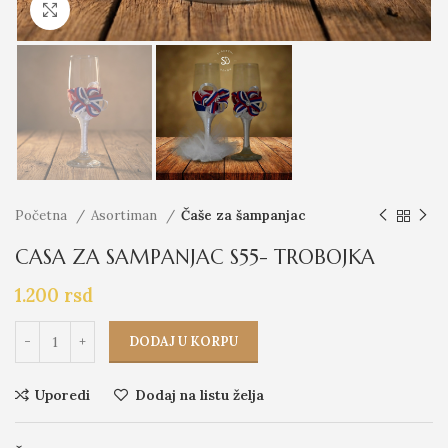
Click to enlarge
Početna
Asortiman
Čaše za šampanjac
CASA ZA SAMPANJAC S55- TROBOJKA
1.200
rsd
DODAJ U KORPU
Uporedi
Dodaj na listu želja