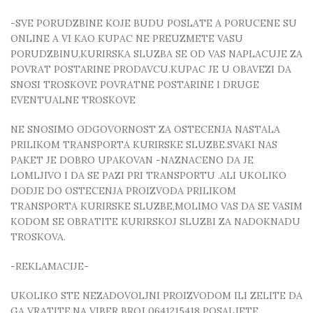
-SVE PORUDZBINE KOJE BUDU POSLATE A PORUCENE SU
ONLINE A VI KAO KUPAC NE PREUZMETE VASU
PORUDZBINU,KURIRSKA SLUZBA SE OD VAS NAPLACUJE ZA
POVRAT POSTARINE PRODAVCU.KUPAC JE U OBAVEZI DA
SNOSI TROSKOVE POVRATNE POSTARINE I DRUGE
EVENTUALNE TROSKOVE
NE SNOSIMO ODGOVORNOST ZA OSTECENJA NASTALA
PRILIKOM TRANSPORTA KURIRSKE SLUZBE.SVAKI NAS
PAKET JE DOBRO UPAKOVAN -NAZNACENO DA JE
LOMLJIVO I DA SE PAZI PRI TRANSPORTU .ALI UKOLIKO
DODJE DO OSTECENJA PROIZVODA PRILIKOM
TRANSPORTA KURIRSKE SLUZBE,MOLIMO VAS DA SE VASIM
KODOM SE OBRATITE KURIRSKOJ SLUZBI ZA NADOKNADU
TROSKOVA.
-REKLAMACIJE-
UKOLIKO STE NEZADOVOLJNI PROIZVODOM ILI ZELITE DA
GA VRATITE,NA VIBER BROJ 0641215418 POSALJETE