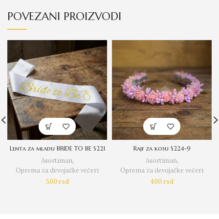
POVEZANI PROIZVODI
Lenta za mladu BRIDE TO BE S221
Rajf za kosu S224-9
Asortiman
,
Asortiman
,
Oprema za devojačke večeri
Oprema za devojačke večeri
500
rsd
400
rsd