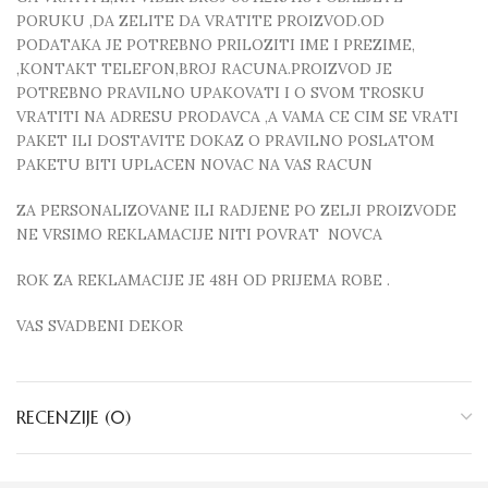
PORUKU ,DA ZELITE DA VRATITE PROIZVOD.OD
PODATAKA JE POTREBNO PRILOZITI IME I PREZIME,
,KONTAKT TELEFON,BROJ RACUNA.PROIZVOD JE
POTREBNO PRAVILNO UPAKOVATI I O SVOM TROSKU
VRATITI NA ADRESU PRODAVCA ,A VAMA CE CIM SE VRATI
PAKET ILI DOSTAVITE DOKAZ O PRAVILNO POSLATOM
PAKETU BITI UPLACEN NOVAC NA VAS RACUN
ZA PERSONALIZOVANE ILI RADJENE PO ZELJI PROIZVODE
NE VRSIMO REKLAMACIJE NITI POVRAT NOVCA
ROK ZA REKLAMACIJE JE 48H OD PRIJEMA ROBE .
VAS SVADBENI DEKOR
RECENZIJE (0)