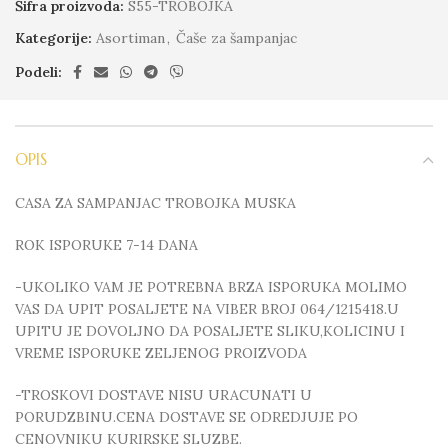
Šifra proizvoda:
S55-TROBOJKA
Kategorije:
Asortiman
,
Čaše za šampanjac
Podeli:
OPIS
CASA ZA SAMPANJAC TROBOJKA MUSKA
ROK ISPORUKE 7-14 DANA
-UKOLIKO VAM JE POTREBNA BRZA ISPORUKA MOLIMO
VAS DA UPIT POSALJETE NA VIBER BROJ 064/1215418.U
UPITU JE DOVOLJNO DA POSALJETE SLIKU,KOLICINU I
VREME ISPORUKE ZELJENOG PROIZVODA
-TROSKOVI DOSTAVE NISU URACUNATI U
PORUDZBINU.CENA DOSTAVE SE ODREDJUJE PO
CENOVNIKU KURIRSKE SLUZBE.