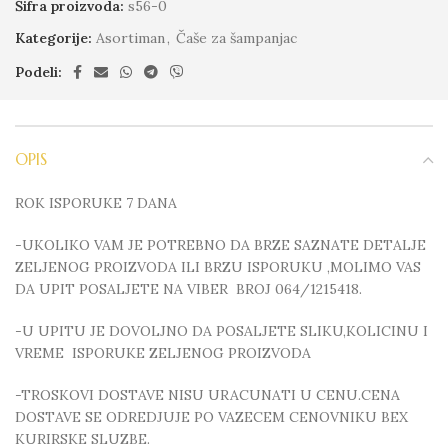
Šifra proizvoda:
s56-0
Kategorije:
Asortiman
,
Čaše za šampanjac
Podeli:
OPIS
ROK ISPORUKE 7 DANA
-UKOLIKO VAM JE POTREBNO DA BRZE SAZNATE DETALJE
ZELJENOG PROIZVODA ILI BRZU ISPORUKU ,MOLIMO VAS
DA UPIT POSALJETE NA VIBER BROJ 064/1215418.
-U UPITU JE DOVOLJNO DA POSALJETE SLIKU,KOLICINU I
VREME ISPORUKE ZELJENOG PROIZVODA
-TROSKOVI DOSTAVE NISU URACUNATI U CENU.CENA
DOSTAVE SE ODREDJUJE PO VAZECEM CENOVNIKU BEX
KURIRSKE SLUZBE.