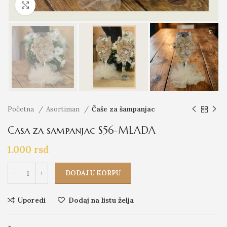
Click to enlarge
Početna
Asortiman
Čaše za šampanjac
Casa za sampanjac S56-MLADA
1.000
rsd
DODAJ U KORPU
Uporedi
Dodaj na listu želja