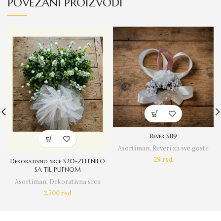
POVEZANI PROIZVODI
Rever S119
Asortiman
,
Reveri za sve goste
29
rsd
Dekorativno srce S20-ZELENILO
SA TIL PUFNOM
Asortiman
,
Dekorativna srca
2.700
rsd