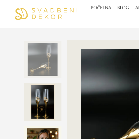
POČETNA
BLOG
A