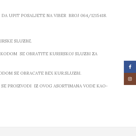
A UPIT POSALJETE NA VIBER BROJ 064/1215418.
IRSKE SLUZBE.
 KODOM SE OBRATITE KURIRSKOJ SLUZBI ZA
Face
ODOM SE OBRACATE BEX KUR.SLUZBI.
Insta
 SE PROIZVODI IZ OVOG ASORTIMANA VODE KAO-