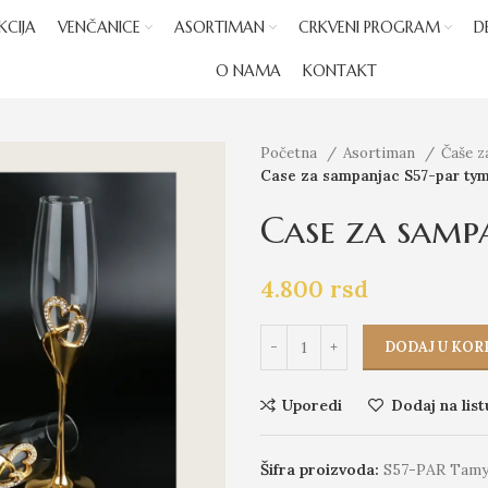
KCIJA
VENČANICE
ASORTIMAN
CRKVENI PROGRAM
D
O NAMA
KONTAKT
Početna
Asortiman
Čaše 
Case za sampanjac S57-par ty
Case za samp
4.800
rsd
DODAJ U KOR
Uporedi
Dodaj na list
Šifra proizvoda:
S57-PAR Tam