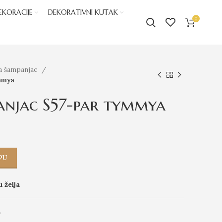
EKORACIJE
DEKORATIVNI KUTAK
0
za šampanjac
mmya
anjac S57-par tymmya
PU
u želja
y