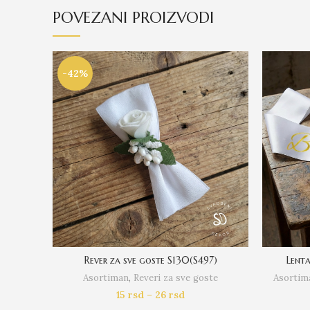
POVEZANI PROIZVODI
-42%
Rever za sve goste S130(S497)
Lent
Asortiman
,
Reveri za sve goste
Asortim
15
rsd
–
26
rsd