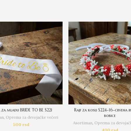
a za mladu BRIDE TO BE S221
Rajf za kosu S224-16-crvena r
bobice
an
,
Oprema za devojačke večeri
Asortiman
,
Oprema za devojačk
500
rsd
400
rsd