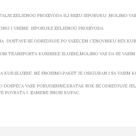
LJE ZELJENOG PROIZVODA ILI BRZU ISPORUKU ,MOLIMO VAS D
ICINU I VREME ISPORUKE ZELJENOG PROIZVODA
A DOSTAVE SE ODREDJUJE PO VAZECEM CENOVNIKU BEX KUR
OM TRANSPORTA KURIRSKE SLUZBE,MOLIMO VAS DA SE VASIM
 KUR.SLUZBE NE SNOSIMO.PAKET JE OSIGURAN I SA VASIM K
D DOSPECA VASE PORUDZBINE.KRATAK ROK SE ODREDJUJE JEL
E POVRATA I ZAMENE SNOSI KUPAC.