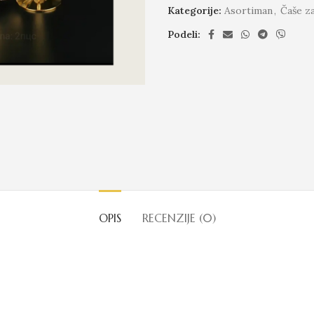
Kategorije:
Asortiman
,
Čaše z
Podeli:
OPIS
RECENZIJE (0)