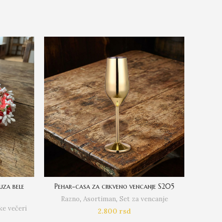
uza bele
Pehar-casa za crkveno vencanje S205
Lenta
Razno
,
Asortiman
,
Set za vencanje
Asort
e večeri
2.800
rsd