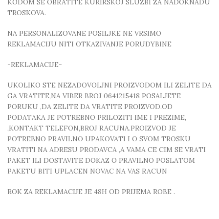
KODOM SE OBRATITE KURIRSKOJ SLUZBI ZA NADOKNADU
TROSKOVA.
NA PERSONALIZOVANE POSILJKE NE VRSIMO
REKLAMACIJU NITI OTKAZIVANJE PORUDYBINE
-REKLAMACIJE-
UKOLIKO STE NEZADOVOLJNI PROIZVODOM ILI ZELITE DA
GA VRATITE,NA VIBER BROJ 0641215418 POSALJETE
PORUKU ,DA ZELITE DA VRATITE PROIZVOD.OD
PODATAKA JE POTREBNO PRILOZITI IME I PREZIME,
,KONTAKT TELEFON,BROJ RACUNA.PROIZVOD JE
POTREBNO PRAVILNO UPAKOVATI I O SVOM TROSKU
VRATITI NA ADRESU PRODAVCA ,A VAMA CE CIM SE VRATI
PAKET ILI DOSTAVITE DOKAZ O PRAVILNO POSLATOM
PAKETU BITI UPLACEN NOVAC NA VAS RACUN
ROK ZA REKLAMACIJE JE 48H OD PRIJEMA ROBE .