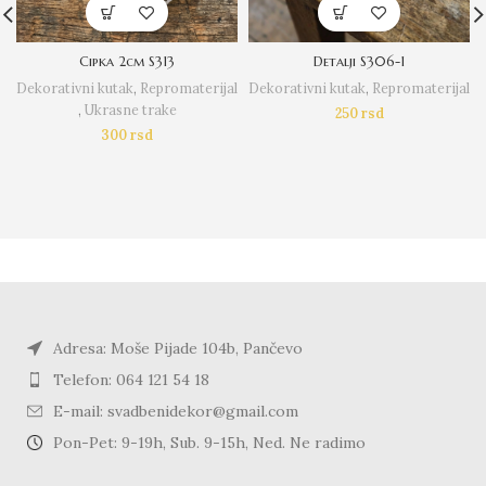
Cipka 2cm S313
Detalji S306-1
Dekorativni kutak
,
Repromaterijal
Dekorativni kutak
,
Repromaterijal
,
Ukrasne trake
250
rsd
300
rsd
Adresa: Moše Pijade 104b, Pančevo
Telefon: 064 121 54 18
E-mail: svadbenidekor@gmail.com
Pon-Pet: 9-19h, Sub. 9-15h, Ned. Ne radimo