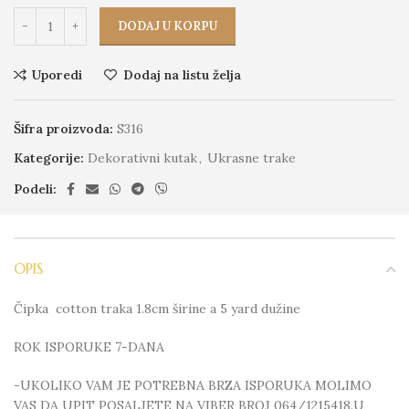
DODAJ U KORPU
Uporedi
Dodaj na listu želja
Šifra proizvoda:
S316
Kategorije:
Dekorativni kutak
,
Ukrasne trake
Podeli:
OPIS
Čipka cotton traka 1.8cm širine a 5 yard dužine
ROK ISPORUKE 7-DANA
-UKOLIKO VAM JE POTREBNA BRZA ISPORUKA MOLIMO
VAS DA UPIT POSALJETE NA VIBER BROJ 064/1215418.U