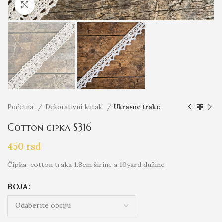
Click to enlarge
Početna
Dekorativni kutak
Ukrasne trake
Cotton cipka S316
450
rsd
Čipka cotton traka 1.8cm širine a 10yard dužine
BOJA