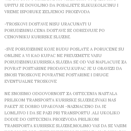
UPITU JE DOVOLJNO DA POSALJETE SLIKU,KOLICINU I
VREME ISPORUKE ZELJENOG PROIZVODA
-TROSKOVI DOSTAVE NISU URACUNATI U
PORUDZBINU.CENA DOSTAVE SE ODREDJUJE PO
CENOVNIKU KURIRSKE SLUZBE.
-SVE PORUDZBINE KOJE BUDU POSLATE A PORUCENE SU
ONLINE A VI KAO KUPAC NE PREUZMETE VASU
PORUDZBINU,KURIRSKA SLUZBA SE OD VAS NAPLACUJE ZA
POVRAT POSTARINE PRODAVCU.KUPAC JE U OBAVEZI DA
SNOSI TROSKOVE POVRATNE POSTARINE I DRUGE
EVENTUALNE TROSKOVE
NE SNOSIMO ODGOVORNOST ZA OSTECENJA NASTALA
PRILIKOM TRANSPORTA KURIRSKE SLUZBE.SVAKI NAS
PAKET JE DOBRO UPAKOVAN -NAZNACENO DA JE
LOMLJIVO I DA SE PAZI PRI TRANSPORTU .ALI UKOLIKO
DODJE DO OSTECENJA PROIZVODA PRILIKOM
TRANSPORTA KURIRSKE SLUZBE,MOLIMO VAS DA SE VASIM