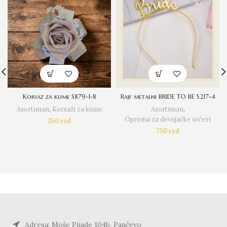
Korsaz za kume S879-1-8
Rajf metalni BRIDE TO BE S217-4
Asortiman
,
Korsaži za kume
Asortiman
,
Oprema za devojačke večeri
250
rsd
750
rsd
Adresa: Moše Pijade 104b, Pančevo