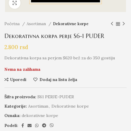
Click to enlarge
Početna
Asortiman
Dekorativne korpe
Dekorativna korpa perje S6-1 PUDER
2.800
rsd
Dekorativna korpa sa perjem S620 bež za do 350 gostiju
Nema na zalihama
Uporedi
Dodaj na listu želja
Šifra proizvoda:
S61 PERJE-PUDER
Kategorije:
Asortiman
,
Dekorativne korpe
Oznaka:
dekorativne korpe
Podeli: