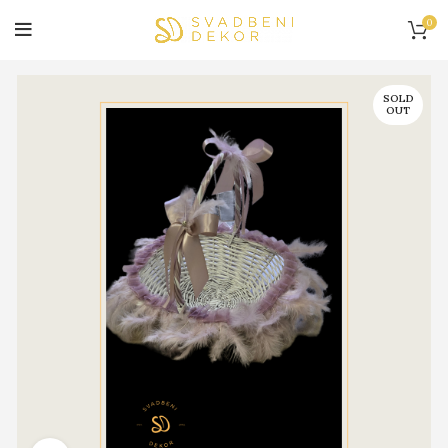
0
SOLD
OUT