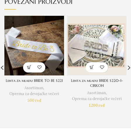
POVEZANI PROIZVODI
Lenta za mladu BRIDE TO BE S221
Lenta za mladu BRIDE S220-1-
CIRKON
Asortiman
,
Asortiman
,
Oprema za devojačke večeri
Oprema za devojačke večeri
500
rsd
1.200
rsd