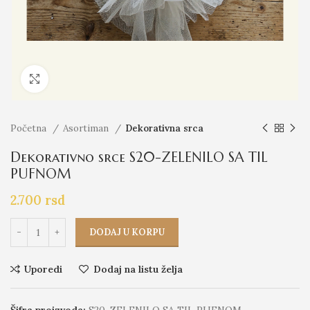
Click to enlarge
Početna
Asortiman
Dekorativna srca
Dekorativno srce S20-ZELENILO SA TIL
PUFNOM
2.700
rsd
DODAJ U KORPU
Uporedi
Dodaj na listu želja
Šifra proizvoda:
S20-ZELENILO SA TIL PUFNOM