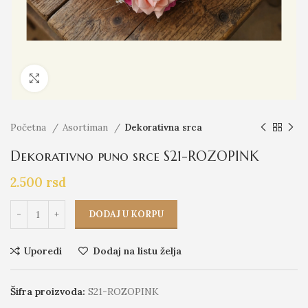
Click to enlarge
Početna
Asortiman
Dekorativna srca
Dekorativno puno srce S21-ROZOPINK
2.500
rsd
DODAJ U KORPU
Uporedi
Dodaj na listu želja
Šifra proizvoda:
S21-ROZOPINK