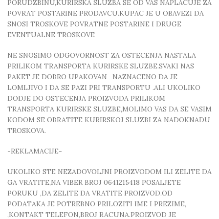
PORUDZBINU,KURIRSKA SLUZBA SE OD VAS NAPLACUJE ZA
POVRAT POSTARINE PRODAVCU.KUPAC JE U OBAVEZI DA
SNOSI TROSKOVE POVRATNE POSTARINE I DRUGE
EVENTUALNE TROSKOVE
NE SNOSIMO ODGOVORNOST ZA OSTECENJA NASTALA
PRILIKOM TRANSPORTA KURIRSKE SLUZBE.SVAKI NAS
PAKET JE DOBRO UPAKOVAN -NAZNACENO DA JE
LOMLJIVO I DA SE PAZI PRI TRANSPORTU .ALI UKOLIKO
DODJE DO OSTECENJA PROIZVODA PRILIKOM
TRANSPORTA KURIRSKE SLUZBE,MOLIMO VAS DA SE VASIM
KODOM SE OBRATITE KURIRSKOJ SLUZBI ZA NADOKNADU
TROSKOVA.
-REKLAMACIJE-
UKOLIKO STE NEZADOVOLJNI PROIZVODOM ILI ZELITE DA
GA VRATITE,NA VIBER BROJ 0641215418 POSALJETE
PORUKU ,DA ZELITE DA VRATITE PROIZVOD.OD
PODATAKA JE POTREBNO PRILOZITI IME I PREZIME,
,KONTAKT TELEFON,BROJ RACUNA.PROIZVOD JE