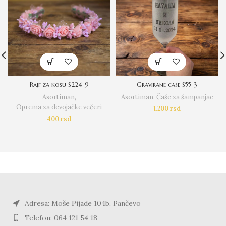
Rajf za kosu S224-9
Gravirane case S55-3
Asortiman
,
Asortiman
,
Čaše za šampanjac
Oprema za devojačke večeri
1.200
rsd
400
rsd
Adresa: Moše Pijade 104b, Pančevo
Telefon: 064 121 54 18