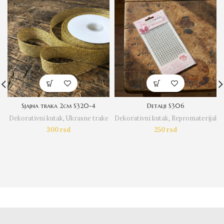
Sjajna traka 2cm S320-4
Detalji S306
Dekorativni kutak
,
Ukrasne trake
Dekorativni kutak
,
Repromaterijal
300
rsd
250
rsd