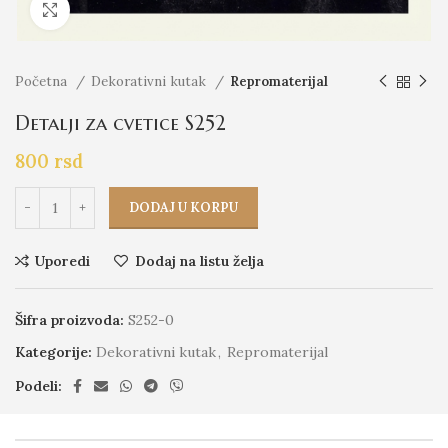
Click to enlarge
Početna
Dekorativni kutak
Repromaterijal
Detalji za cvetice S252
800
rsd
DODAJ U KORPU
Uporedi
Dodaj na listu želja
Šifra proizvoda:
S252-0
Kategorije:
Dekorativni kutak
,
Repromaterijal
Podeli: