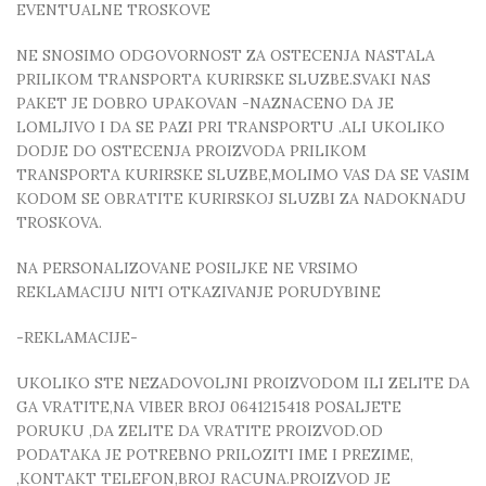
EVENTUALNE TROSKOVE
NE SNOSIMO ODGOVORNOST ZA OSTECENJA NASTALA
PRILIKOM TRANSPORTA KURIRSKE SLUZBE.SVAKI NAS
PAKET JE DOBRO UPAKOVAN -NAZNACENO DA JE
LOMLJIVO I DA SE PAZI PRI TRANSPORTU .ALI UKOLIKO
DODJE DO OSTECENJA PROIZVODA PRILIKOM
TRANSPORTA KURIRSKE SLUZBE,MOLIMO VAS DA SE VASIM
KODOM SE OBRATITE KURIRSKOJ SLUZBI ZA NADOKNADU
TROSKOVA.
NA PERSONALIZOVANE POSILJKE NE VRSIMO
REKLAMACIJU NITI OTKAZIVANJE PORUDYBINE
-REKLAMACIJE-
UKOLIKO STE NEZADOVOLJNI PROIZVODOM ILI ZELITE DA
GA VRATITE,NA VIBER BROJ 0641215418 POSALJETE
PORUKU ,DA ZELITE DA VRATITE PROIZVOD.OD
PODATAKA JE POTREBNO PRILOZITI IME I PREZIME,
,KONTAKT TELEFON,BROJ RACUNA.PROIZVOD JE