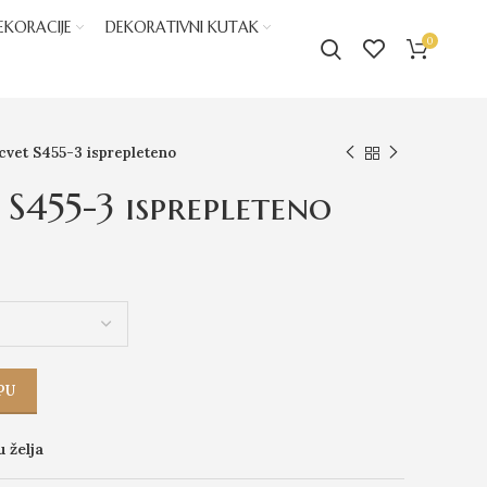
EKORACIJE
DEKORATIVNI KUTAK
0
cvet S455-3 isprepleteno
 S455-3 isprepleteno
PU
u želja