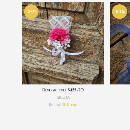
-33%
-50%
Deverski cvet S455-20
AKCIJA
100
rsd
150
rsd