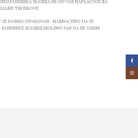
NU,KURIRSKA SLUZBA SE OD VAS NAPLACUJE ZA
TUALNE TROSKOVE
T JE DOBRO UPAKOVAN -NAZNACENO DA JE
 KURIRSKE SLUZBE,MOLIMO VAS DA SE VASIM
Face
Insta