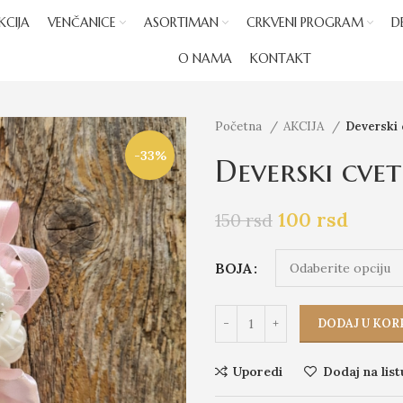
KCIJA
VENČANICE
ASORTIMAN
CRKVENI PROGRAM
D
O NAMA
KONTAKT
Početna
AKCIJA
Deverski 
-33%
Deverski cvet
100
rsd
150
rsd
BOJA
DODAJ U KOR
Uporedi
Dodaj na list