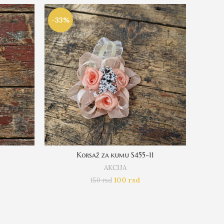
-33%
-25%
Korsaž za kumu S455-11
AKCIJA
100
rsd
150
rsd