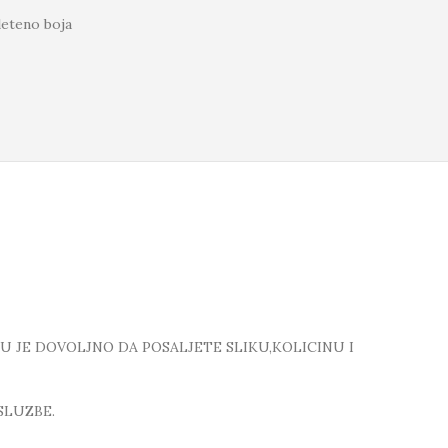
leteno boja
TU JE DOVOLJNO DA POSALJETE SLIKU,KOLICINU I
SLUZBE.