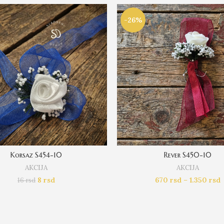
-26%
Korsaz S454-10
Rever S450-10
AKCIJA
AKCIJA
8
rsd
670
rsd
–
1.350
rsd
16
rsd