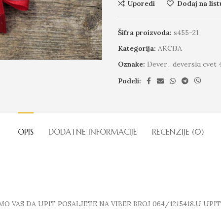
Uporedi
Dodaj na list
Šifra proizvoda:
s455-21
Kategorija:
AKCIJA
Oznake:
Dever
,
deverski cvet 
Podeli:
OPIS
DODATNE INFORMACIJE
RECENZIJE (0)
 VAS DA UPIT POSALJETE NA VIBER BROJ 064/1215418.U UPI