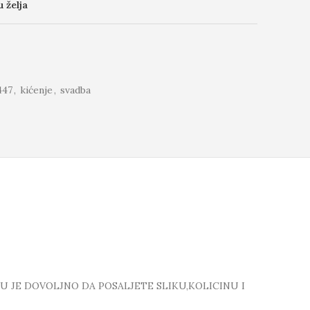
u želja
447
,
kićenje
,
svadba
TU JE DOVOLJNO DA POSALJETE SLIKU,KOLICINU I