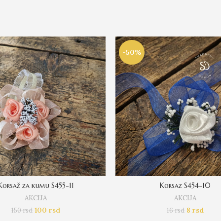
-50%
Korsaž za kumu S455-11
Korsaz S454-10
AKCIJA
AKCIJA
100
rsd
8
rsd
150
rsd
16
rsd