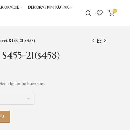
EKORACIJE
DEKORATIVNI KUTAK
0
cvet S455-21(s458)
 S455-21(s458)
žice i krupnim bućurom.
PU