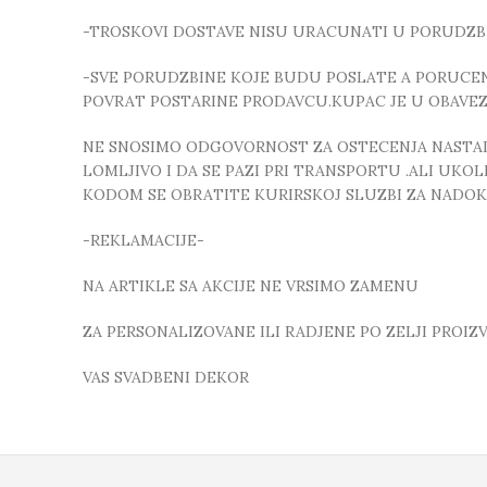
-TROSKOVI DOSTAVE NISU URACUNATI U PORUDZB
-SVE PORUDZBINE KOJE BUDU POSLATE A PORUCEN
POVRAT POSTARINE PRODAVCU.KUPAC JE U OBAVE
NE SNOSIMO ODGOVORNOST ZA OSTECENJA NASTALA
LOMLJIVO I DA SE PAZI PRI TRANSPORTU .ALI UK
KODOM SE OBRATITE KURIRSKOJ SLUZBI ZA NADO
-REKLAMACIJE-
NA ARTIKLE SA AKCIJE NE VRSIMO ZAMENU
ZA PERSONALIZOVANE ILI RADJENE PO ZELJI PROI
VAS SVADBENI DEKOR