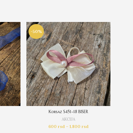
-50%
-25%
Korsaz S451-18 BISER
AKCIJA
600
rsd
–
1.800
rsd