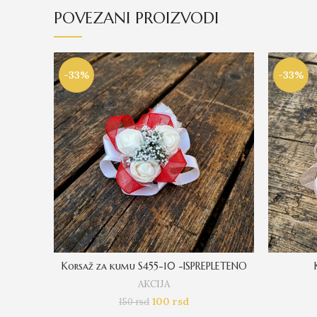
POVEZANI PROIZVODI
-33%
-33%
Korsaž za kumu S455-10 -ISPREPLETENO
AKCIJA
100
rsd
150
rsd