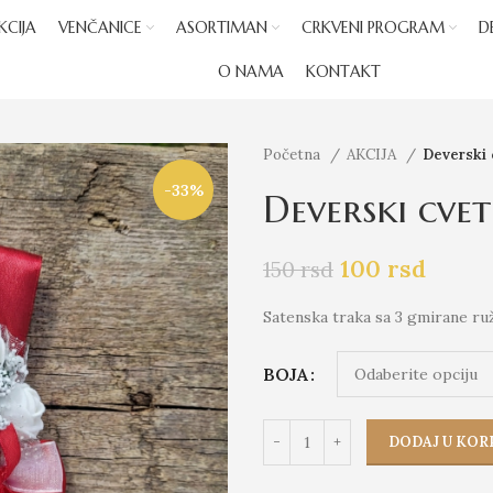
KCIJA
VENČANICE
ASORTIMAN
CRKVENI PROGRAM
D
O NAMA
KONTAKT
Početna
AKCIJA
Deverski 
-33%
Deverski cvet
100
rsd
150
rsd
Satenska traka sa 3 gmirane ru
BOJA
DODAJ U KOR