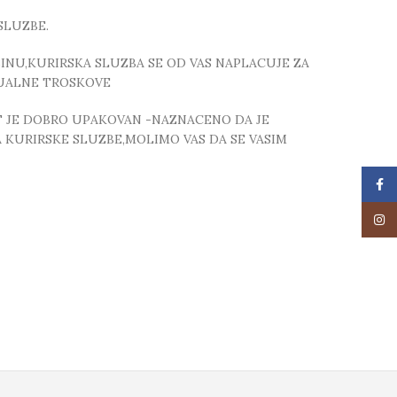
SLUZBE.
NU,KURIRSKA SLUZBA SE OD VAS NAPLACUJE ZA
TUALNE TROSKOVE
T JE DOBRO UPAKOVAN -NAZNACENO DA JE
 KURIRSKE SLUZBE,MOLIMO VAS DA SE VASIM
Face
Insta