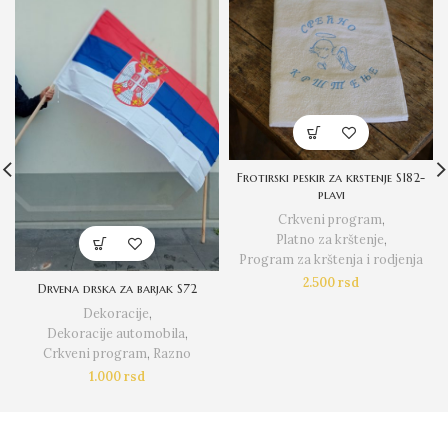
Frotirski peskir za krstenje S182-
plavi
Crkveni program
,
Platno za krštenje
,
Program za krštenja i rodjenja
2.500
rsd
Drvena drska za barjak S72
Dekoracije
,
Dekoracije automobila
,
Crkveni program
,
Razno
1.000
rsd