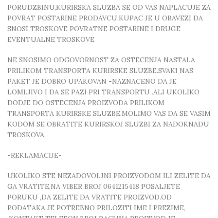
PORUDZBINU,KURIRSKA SLUZBA SE OD VAS NAPLACUJE ZA
POVRAT POSTARINE PRODAVCU.KUPAC JE U OBAVEZI DA
SNOSI TROSKOVE POVRATNE POSTARINE I DRUGE
EVENTUALNE TROSKOVE
NE SNOSIMO ODGOVORNOST ZA OSTECENJA NASTALA
PRILIKOM TRANSPORTA KURIRSKE SLUZBE.SVAKI NAS
PAKET JE DOBRO UPAKOVAN -NAZNACENO DA JE
LOMLJIVO I DA SE PAZI PRI TRANSPORTU .ALI UKOLIKO
DODJE DO OSTECENJA PROIZVODA PRILIKOM
TRANSPORTA KURIRSKE SLUZBE,MOLIMO VAS DA SE VASIM
KODOM SE OBRATITE KURIRSKOJ SLUZBI ZA NADOKNADU
TROSKOVA.
-REKLAMACIJE-
UKOLIKO STE NEZADOVOLJNI PROIZVODOM ILI ZELITE DA
GA VRATITE,NA VIBER BROJ 0641215418 POSALJETE
PORUKU ,DA ZELITE DA VRATITE PROIZVOD.OD
PODATAKA JE POTREBNO PRILOZITI IME I PREZIME,