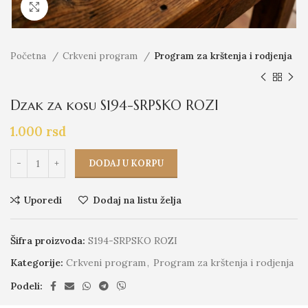
Click to enlarge
Početna
Crkveni program
Program za krštenja i rodjenja
Dzak za kosu S194-SRPSKO ROZI
1.000
rsd
DODAJ U KORPU
Uporedi
Dodaj na listu želja
Šifra proizvoda:
S194-SRPSKO ROZI
Kategorije:
Crkveni program
,
Program za krštenja i rodjenja
Podeli: