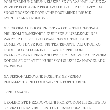
PORUDZBINU,KURIRSKA SLUZBA SE OD VAS NAPLACUJE ZA
POVRAT POSTARINE PRODAVCU.KUPAC JE U OBAVEZI DA
SNOSI TROSKOVE POVRATNE POSTARINE I DRUGE
EVENTUALNE TROSKOVE
NE SNOSIMO ODGOVORNOST ZA OSTECENJA NASTALA
PRILIKOM TRANSPORTA KURIRSKE SLUZBE.SVAKI NAS
PAKET JE DOBRO UPAKOVAN -NAZNACENO DA JE
LOMLJIVO I DA SE PAZI PRI TRANSPORTU .ALI UKOLIKO
DODJE DO OSTECENJA PROIZVODA PRILIKOM
TRANSPORTA KURIRSKE SLUZBE,MOLIMO VAS DA SE VASIM
KODOM SE OBRATITE KURIRSKOJ SLUZBI ZA NADOKNADU
TROSKOVA.
NA PERSONALIZOVANE POSILJKE NE VRSIMO
REKLAMACIJU NITI OTKAZIVANJE PORUDYBINE
-REKLAMACIJE-
UKOLIKO STE NEZADOVOLJNI PROIZVODOM ILI ZELITE DA
GA VRATITE,NA VIBER BROJ 0641215418 POSALJETE