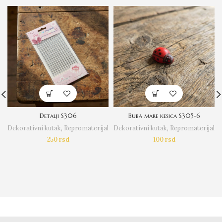
Detalji S306
Buba mare kesica S305-6
Dekorativni kutak
,
Repromaterijal
Dekorativni kutak
,
Repromaterijal
250
rsd
100
rsd