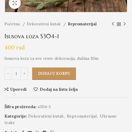
Click to enlarge
Početna
Dekorativni kutak
Repromaterijal
Isusova loza S304-1
400
rsd
Isusova loza za sve vrste dekoracija, dužina 10m
DODAJ U KORPU
Uporedi
Dodaj na listu želja
Šifra proizvoda:
s304-1
Kategorije:
Dekorativni kutak
,
Repromaterijal
,
Ukrasne
trake