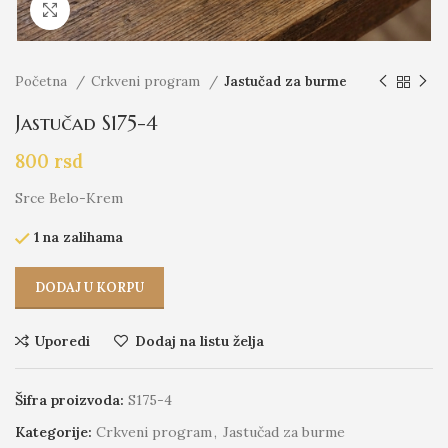
Click to enlarge
Početna
Crkveni program
Jastučad za burme
Jastučad S175-4
800
rsd
Srce Belo-Krem
1 na zalihama
DODAJ U KORPU
Uporedi
Dodaj na listu želja
Šifra proizvoda:
S175-4
Kategorije:
Crkveni program
,
Jastučad za burme