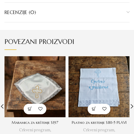
RECENZIJE (0)
POVEZANI PROIZVODI
Maramica za krštenje S197
Platno za krstenje S181-5 PLAVI
Crkveni program
,
Crkveni program
,