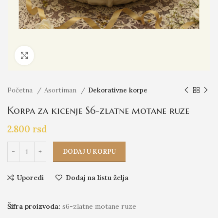
Click to enlarge
Početna
Asortiman
Dekorativne korpe
Korpa za kicenje S6-zlatne motane ruze
2.800
rsd
DODAJ U KORPU
Uporedi
Dodaj na listu želja
Šifra proizvoda:
s6-zlatne motane ruze