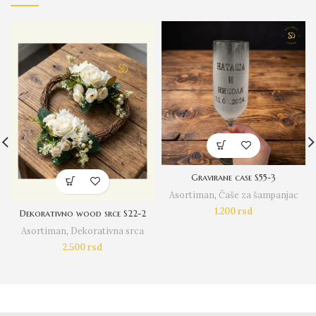
Gravirane case S55-3
Asortiman
,
Čaše za šampanjac
1.200
rsd
Dekorativno wood srce S22-2
Asortiman
,
Dekorativna srca
2.500
rsd